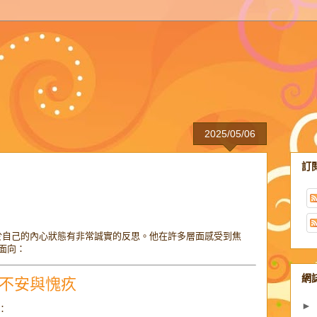
2025/05/06
訂
對於自己的內心狀態有非常誠實的反思。他在許多層面感受到焦
面向：
網
的不安與愧疚
►
：