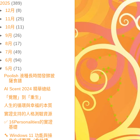
2025
(389)
►
12月
(8)
►
11月
(25)
►
10月
(11)
►
9月
(26)
►
8月
(17)
►
7月
(49)
►
6月
(94)
▼
5月
(71)
Poolish 液種長時間發酵披
薩食譜
AI Scent 2024 精華總結
「覺醒」到「重生」
人生的循環與幸福的本質
實證支持的人格測驗資源
✅ 16Personalities的實證
基礎
🔧 Windows 11 功能與操