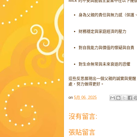
Mick 的不安與脆弱主要集中在以下幾
身為父親的責任與無力感（保護
財務穩定與家庭經濟的壓力
對自我能力與價值的懷疑與自責
對生命無常與未來衰退的恐懼
這些反思展現出一個父親的誠實與覺醒
處，努力做得更好。
on
5月 06, 2025
沒有留言:
張貼留言