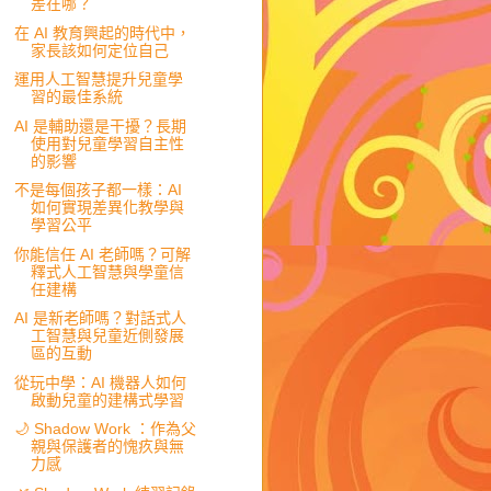
差在哪？
在 AI 教育興起的時代中，
家長該如何定位自己
運用人工智慧提升兒童學
習的最佳系統
AI 是輔助還是干擾？長期
使用對兒童學習自主性
的影響
不是每個孩子都一樣：AI
如何實現差異化教學與
學習公平
你能信任 AI 老師嗎？可解
釋式人工智慧與學童信
任建構
AI 是新老師嗎？對話式人
工智慧與兒童近側發展
區的互動
從玩中學：AI 機器人如何
啟動兒童的建構式學習
🌙 Shadow Work ：作為父
親與保護者的愧疚與無
力感