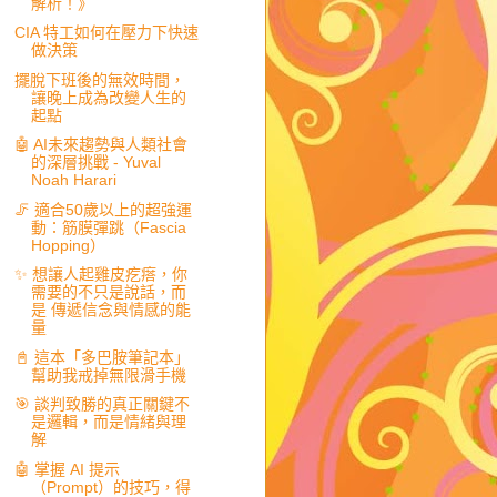
解析！》
CIA 特工如何在壓力下快速
做決策
擺脫下班後的無效時間，
讓晚上成為改變人生的
起點
🤖 AI未來趨勢與人類社會
的深層挑戰 - Yuval
Noah Harari
🦵 適合50歲以上的超強運
動：筋膜彈跳（Fascia
Hopping）
✨ 想讓人起雞皮疙瘩，你
需要的不只是說話，而
是 傳遞信念與情感的能
量
📓 這本「多巴胺筆記本」
幫助我戒掉無限滑手機
🎯 談判致勝的真正關鍵不
是邏輯，而是情緒與理
解
🤖 掌握 AI 提示
（Prompt）的技巧，得