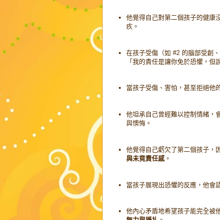
他覺得自己對第二個孩子的健康
疚。
在孩子受傷（如 #2 的腦部受創
「我的責任是讓你免於恐懼，但
當孩子受傷、害怕，甚至拒絕他
他坦承自己曾經難以控制情緒，
與懊悔。
他覺得自己虧欠了第二個孩子，
與未竟責任感
。
當孩子展現出恐懼的反應，他會
他內心矛盾地希望孩子能完全被
無力與掙扎
。