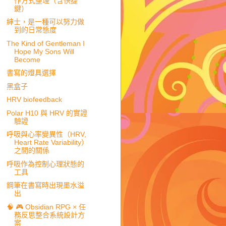
作方式整理（含快捷
鍵）
紳士，是一種可以努力做
到的日常態度
The Kind of Gentleman I
Hope My Sons Will
Become
書寫的燈具選擇
黑盒子
HRV biofeedback
Polar H10 與 HRV 的實證
驗證
呼吸與心率變異性（HRV,
Heart Rate Variability）
之間的關係
呼吸作為控制心理狀態的
工具
鋼筆在書寫時出現墨水溢
出
🧠 🎮 Obsidian RPG × 任
務反思整合系統設計方
案