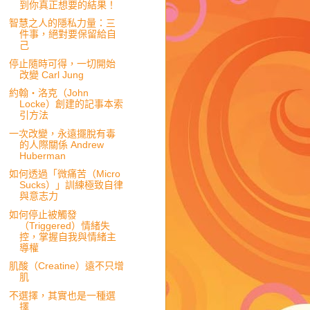
到你真正想要的結果！
智慧之人的隱私力量：三
件事，絕對要保留給自
己
停止隨時可得，一切開始
改變 Carl Jung
約翰・洛克（John
Locke）創建的記事本索
引方法
一次改變，永遠擺脫有毒
的人際關係 Andrew
Huberman
如何透過「微痛苦（Micro
Sucks）」訓練極致自律
與意志力
如何停止被觸發
（Triggered）情緒失
控，掌握自我與情緒主
導權
肌酸（Creatine）遠不只增
肌
不選擇，其實也是一種選
擇