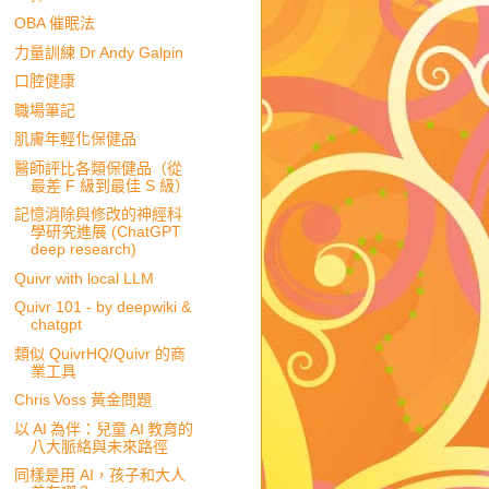
OBA 催眠法
力量訓練 Dr Andy Galpin
口腔健康
職場筆記
肌膚年輕化保健品
醫師評比各類保健品（從
最差 F 級到最佳 S 級）
記憶消除與修改的神經科
學研究進展 (ChatGPT
deep research)
Quivr with local LLM
Quivr 101 - by deepwiki &
chatgpt
類似 QuivrHQ/Quivr 的商
業工具
Chris Voss 黃金問題
以 AI 為伴：兒童 AI 教育的
八大脈絡與未來路徑
同樣是用 AI，孩子和大人