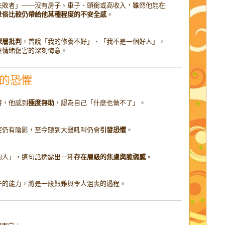
失敗者」——沒有房子、車子、頭銜或高收入，雖然他能在
世俗比較仍帶給他某種程度的不安全感
。
深層批判
，曾說「我的修養不好」、「我不是一個好人」，
與情緒傷害的深刻悔意。
制的恐懼
時，他感到
極度無助
，認為自己「什麼也做不了」。
突仍有陰影，至今聽到大聲吼叫仍會
引發恐懼
。
的人」，這句話透露出一種
存在層級的焦慮與脆弱感
。
子的能力，將是一段艱難與令人沮喪的過程。