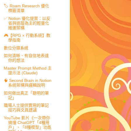
🏷️ Roam Research 優化
標籤清單
✅ Notion 優化提案：以反
省與追蹤為主的輕量化
維運架構
🎮【RPG × 行動系統】教
學指南
數位分類系統
如何清晰、有自信地表達
你的想法
Master Prompt Method 主
提示法 (Claude)
🧠 Second Brain in Notion
系統架構與邏輯說明
如何做出真正「聰明的筆
記」
職場人士提供實用的筆記
技巧與文具建議
YouTube 影片《一次帶你
搞懂 ChatGPT「4種用
戶」、「8種模型」功能