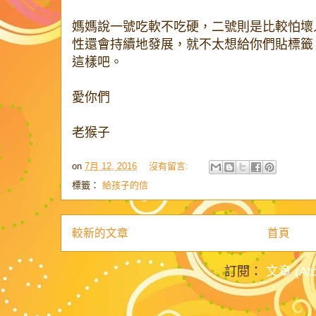
媽媽說一號吃軟不吃硬，二號則是比較怕壞
性還會持續地發展，就不太想給你們貼標籤
這樣吧。
愛你們
老猴子
on
7月 12, 2016
沒有留言:
標籤：
給孩子的信
較新的文章
首頁
訂閱：
文章 (At