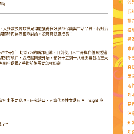
妙
求助
我
批
，大多數顱骨缺損兒均能獲得良好腦部保護與生活品質。若對治
技
請隨時與醫療團隊討論。祝寶寶健康成長！
投
求
部分粉碎性骨折，切除7%的腦部組織，目前使用人工骨與自體骨透過
系
切割有缺口，造成腦隋液外漏，預計十五到十八歲需要替換更大
有哪些選擇? 手術前後需要怎樣照顧
身
兩
兩
呼
出重要發現、研究缺口、五篇代表性文獻及 AI insight 筆
易
注
知
？**
知