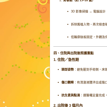
青春期（約 15–18 歲）
3D 影像掃描 → 電腦設計
拆除舊植入物、再次檢查
低輪廓鈦板固定，外觀及
四、住院與出院後照護重點
1. 住院／急性期
頭部姿勢
：避免壓到手術側，床頭抬
傷口觀察
：有清澈液體滲出或傷
抗生素與點滴
：遵醫囑足量完成
2. 出院後 3 個月內