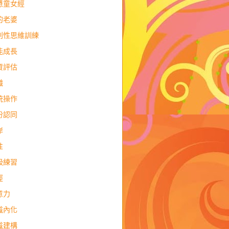
慧童女經
的老婆
判性思維訓練
能成長
資評估
職
統操作
份認同
岸
性
吸練習
經
意力
識內化
識建構