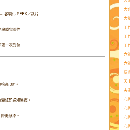
大
大
 → 客製化 PEEK／鈦片
大
工
硬腦膜完整性
工
保護一次到位
工
六
六
反
天
高 30°。
夫
心
口變紅即通知醫護。
心
，降低感染。
心
心