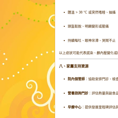
體溫 > 38 °C 或突然嗜睡、抽搐
頭盔鬆脫、明顯變形或壓痛
持續嘔吐、眼神呆滯、哭鬧不止
以上症狀可能代表感染、顱內壓變化或
八、家屬支持資源
院內個管師
：協助安排門診、檢
營養諮詢門診
：評估熱量與副食
早療中心
：提供發展里程碑評估