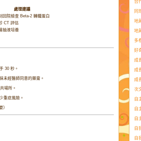
合
處理建議
同
刻回院檢查 Beta-2 轉鐵蛋白
地
診 CT 評估
醫抽液培養
地
多
好
成
 30 秒。
成
抹未經醫師同意的藥膏。
成
公共場所。
次
少重症風險。
自
要）
自
自
自
自