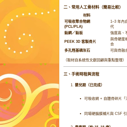
二、常用人工骨材料（簡易比較）
材料
可吸收聚合物網
1–3 年
(PCL/PLA)
代
鈦網／鈦板
強度高、
與骨硬度
PEEK 3D 客製骨片
合
多孔羥基磷灰石
可與骨融
（取材自系統性文獻回顧與重點整理）
三、手術時程與流程
嬰兒期（已完成）
可吸收網 + 自體骨碎片
同場硬腦膜補片與 CSF 