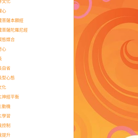
作文化
理心
藏菩薩本願經
藏菩薩陀羅尼經
模態媒合
奇心
長
長自省
長型心態
文化
主神經平衡
主動機
主學習
我控制
我提升