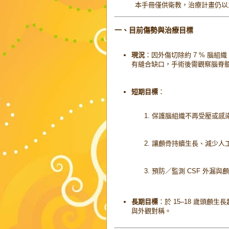
本手冊僅供衛教，治療計畫仍以
一、目前傷勢與治療目標
現況
：因外傷切除約 7 % 腦組
有縫合缺口，手術後需觀察腦脊髓
短期目標
：
保護腦組織不再受壓或感
讓顱骨持續生長、減少人
預防／監測 CSF 外漏與
長期目標
：於 15–18 歲頭
與外觀對稱。