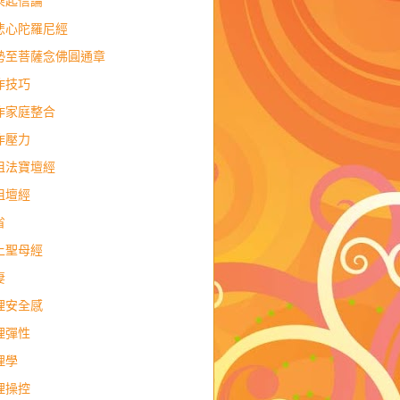
乘起信論
悲心陀羅尼經
勢至菩薩念佛圓通章
作技巧
作家庭整合
作壓力
祖法寶壇經
祖壇經
省
上聖母經
妻
理安全感
理彈性
理學
理操控