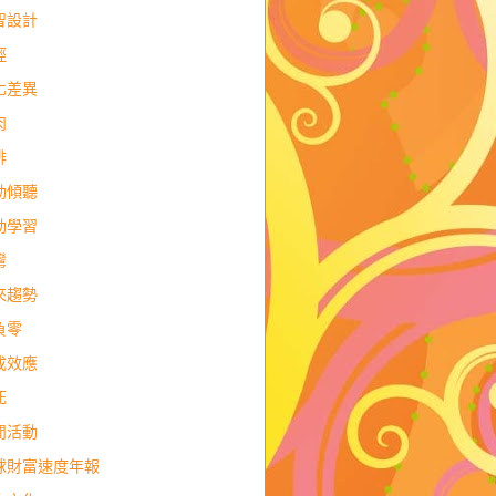
智設計
經
化差異
肉
排
動傾聽
動學習
灣
來趨勢
負零
成效應
死
閒活動
球財富速度年報