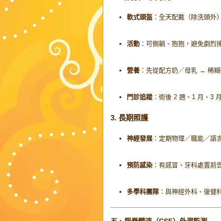
軟式頭盔
：全天配戴（除洗頭外
活動
：可側躺、抱抱，避免劇烈
營養
：先從配方奶／母乳 → 稀
門診追蹤
：術後 2 週、1 月、3
3. 長期照護
神經發展
：定期物理／職能／語
預防感染
：有感冒、牙科處置前
多學科團隊
：與神經外科、復健