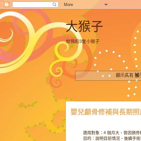
大猴子
給我的3隻小猴子
顯示具有
猴
嬰兒顱骨修補與長期照護 Lit
適用對象：4 個月大、曾因頭
目的：說明目前情況、後續手術