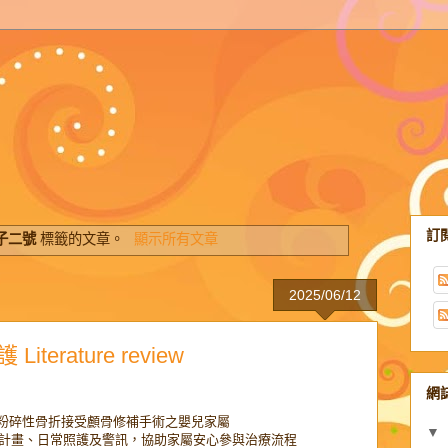
訂
子二號
標籤的文章。
顯示所有文章
2025/06/12
erature review
網
骨粉碎性骨折接受顱骨修補手術之嬰兒家屬
▼
計畫、日常照護及警訊，協助家屬安心參與治療流程