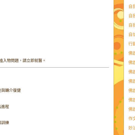
自
自
自
自
行
佛
植入物問題，請立即就醫。
佛
佛
佛
佛
查與轉介復健
佛
品進程
佛
作
與訓練
妙