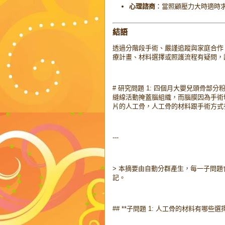
心理諮商
：當照顧壓力大時適時
結語
透過分階段手術、嚴謹追蹤與家庭合作
療計畫、材料選擇或照護流程有疑問，
# 研究問題 1: 四個月大嬰兒頭骨
縫線活動掩蓋腦組織，而腦膜因為手術
片的人工骨，人工骨的材料跟手術方式
---
> 本摘要由自動分群產生，每一子問題會列
記。
## **子問題 1: 人工骨的材料有哪些選擇