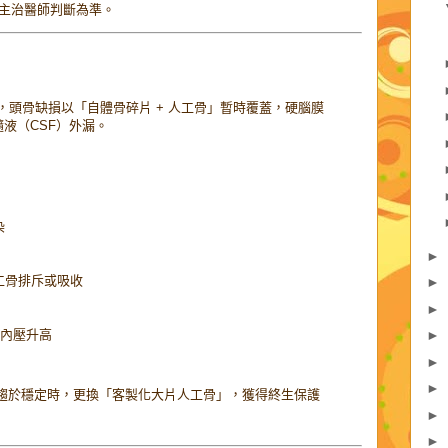
主治醫師判斷為準。
織，頭骨缺損以「自體骨碎片 + 人工骨」暫時覆蓋，硬腦膜
液（CSF）外漏。
染
►
工骨排斥或吸收
►
►
顱內壓升高
►
►
►
顱生長趨於穩定時，更換「客製化大片人工骨」，獲得終生保護
►
►