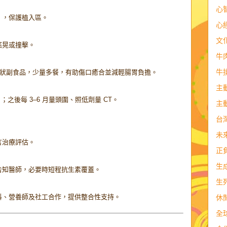
心
），保護植入區。
心
文
搖晃或撞擊。
牛
牛
糊狀副食品，少量多餐，有助傷口癒合並減輕腸胃負擔。
主
 月；之後每 3–6 月量頭圍、照低劑量 CT。
主
台
未
言治療評估。
正
生
告知醫師，必要時短程抗生素覆蓋。
生
科、營養師及社工合作，提供整合性支持。
休
全