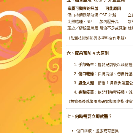
五、腦脊髓液（CSF）外漏監測
家屬可觀察的訊號
可能原因
傷口持續透明液滴
CSF 外漏
立
突然嗜睡、嘔吐
顱內壓升高
急
頭皮／縫線區腫脹
引流不足或感染
就
（監測技術趨勢與多學科合作重點）
六、感染預防 4 大原則
手部衛生
：抱嬰兒前後以酒精搓手
傷口乾燥
：保持清潔、勿自行塗
避免人潮
：術後 1 月避免帶至
完整疫苗
：依兒科時程接種，減
（根據術後感染風險研究與國際指引摘
七、何時需要立即就醫？
傷口滲液、腫脹或有惡臭