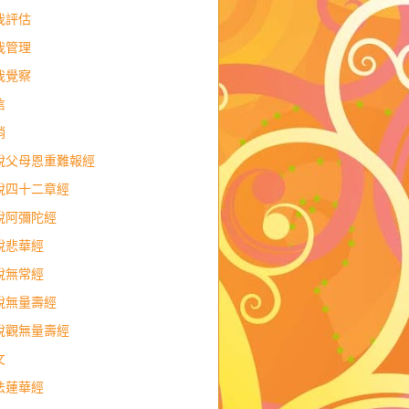
我評估
我管理
我覺察
信
銷
說父母恩重難報經
說四十二章經
說阿彌陀經
說悲華經
說無常經
說無量壽經
說觀無量壽經
文
法蓮華經