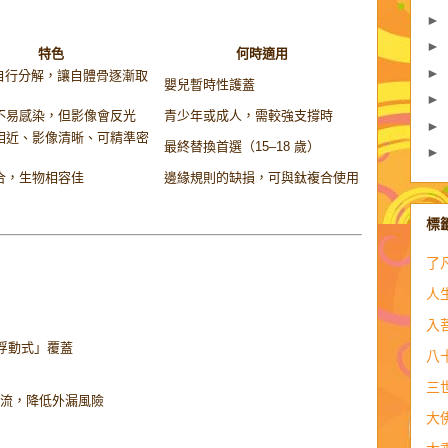
►
►
特色
何時適用
►
內自行分解，讓自體骨逐漸取
嬰兒暫時性護蓋
►
不易感染，但影像會反光
青少年或成人，需較強支撐時
►
相近、影像清晰、可精準密
最終替換首選（15–18 歲）
►
合，生物相容佳
邊緣規則的缺損，可與鈦複合使用
標
了
人
入
「浮動式」覆蓋
八
三
引流，降低外漏風險
大