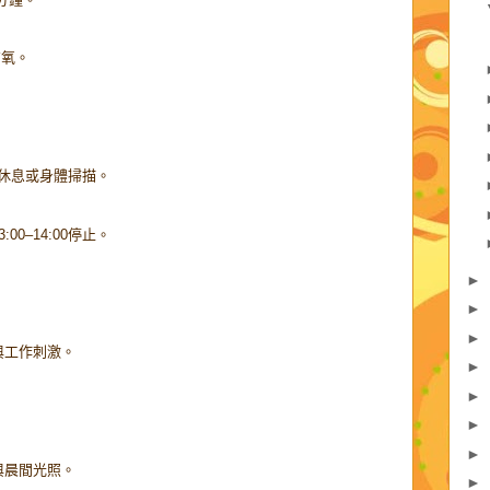
有氧。
眼休息或身體掃描。
0–14:00停止。
►
►
►
與工作刺激。
►
►
►
►
與晨間光照。
►