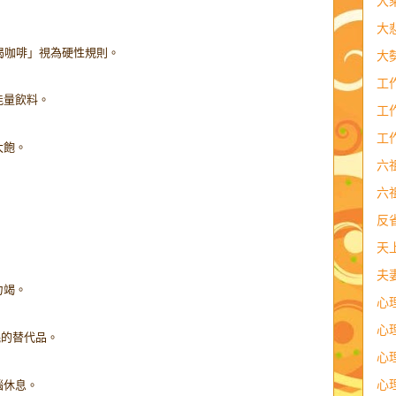
大
。
大
喝咖啡」視為硬性規則。
大
工
能量飲料。
工
工
太飽。
六
六
反
。
天
夫
力竭。
心
心
眠的替代品。
心
心
腦休息。