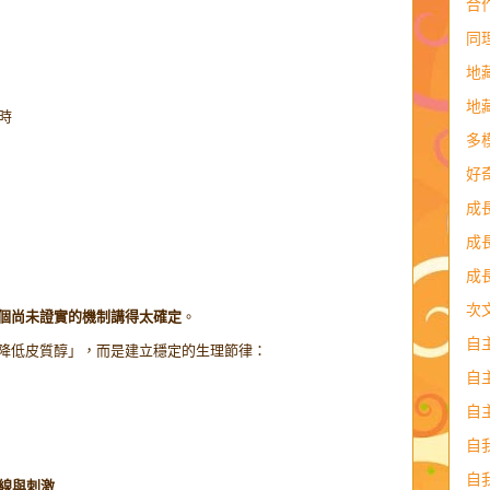
合
同
地
地
小時
多
好
成
成
成
次
個尚未證實的機制講得太確定
。
自
降低皮質醇」，而是建立穩定的生理節律：
自
自
自
自
線與刺激