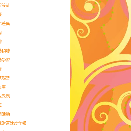
智設計
經
化差異
肉
排
動傾聽
動學習
灣
來趨勢
負零
成效應
死
閒活動
球財富速度年報