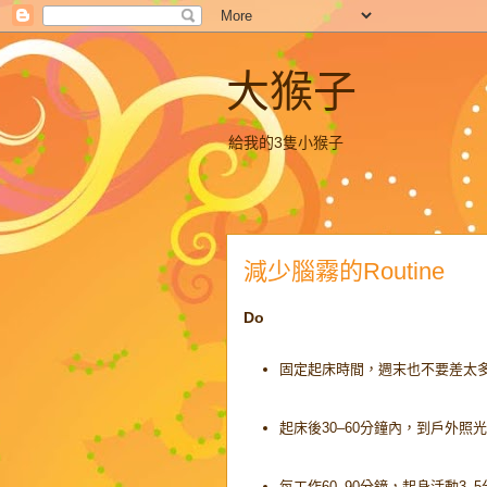
大猴子
給我的3隻小猴子
減少腦霧的Routine
Do
固定起床時間，週末也不要差太
起床後30–60分鐘內，到戶外照光1
每工作60–90分鐘，起身活動3–