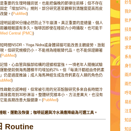
妙
是重要的生理時鐘訊號，也能把偏晚的節律往前移；但不存在
固定「增加50%」規則，部分研究甚至觀察到清醒度提高而皮
我
改變。(
PubMed
)
批
證明延遲90分鐘必然防止下午崩潰。真正重要的是總量、個人
距離睡眠還有多久。咖啡因即使在睡前六小時攝取，也可能干
技
Med Central (PMC)
)
投
時間NSDR、Yoga Nidra或身體掃描可能改善主觀疲勞、放鬆
求
現，但研究規模仍小，不能視為睡眠替代品，也不能保證顯著
(
PubMed
)
系
記憶、心血管與腦部結構的證據相當強。一項老年人隨機試驗
身
運動使前側海馬體積平均增加約2%。但「每滴汗都經由骨鈣素
兩
」仍是過度推論；成人海馬神經生成及骨鈣素在人類的角色仍
ubMed
)
兩
性啟動交感神經，但常被引用的兒茶酚胺研究多來自長時間冷
呼
直接套用到30秒淋浴。整體研究樣本小、方法差異大，也沒有
它能長期改善大腦健康。(
PubMed
)
易
注
照、睡眠、運動及恢復；咖啡延遲與冷水澡應降級為可選工具。
知
outine
知