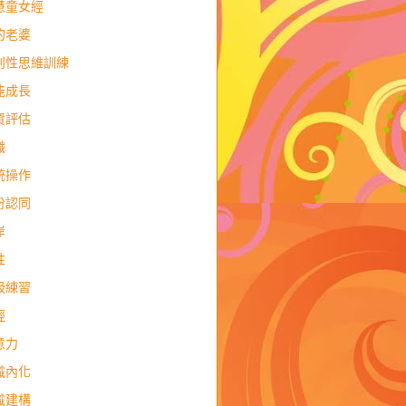
慧童女經
的老婆
判性思維訓練
能成長
資評估
職
統操作
份認同
岸
性
吸練習
經
意力
識內化
識建構