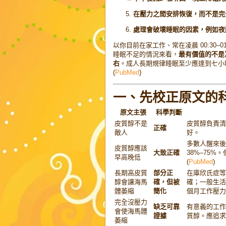
在壓力之間安排恢復，而不是完
處理會破壞睡眠的因素，例如夜
以你目前在家工作、常在凌晨 00:30–01
睡眠不足的情況來看，
最有價值的不是冷
右
。成人長期規律睡眠至少應達到七小
(
PubMed
)
一、先校正原文的
原文主張
科學判斷
皮質醇不是
皮質醇負責清
正確
敵人
好。
多數人醒來後
皮質醇應該
大致正確
38%–75
早高晚低
(
PubMed
)
長期高皮質
部分正
在庫欣氏症等
醇會讓海馬
確，但被
確；一般生活
體萎縮
簡化
個月工作壓力
完全沒壓力
缺乏可靠
有意義的工作
會使海馬體
證據
質醇。應追求
萎縮