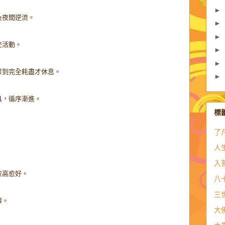
►
及夜間逆流。
►
►
交活動。
►
►
等到完全耗盡才休息。
►
具，循序漸進。
標
了
人
入
愈高愈好。
八
三
醇。
大