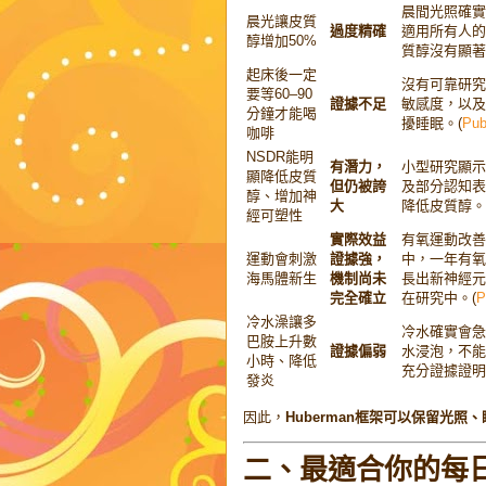
晨間光照確實
晨光讓皮質
過度精確
適用所有人的
醇增加50%
質醇沒有顯著
起床後一定
沒有可靠研究
要等60–90
證據不足
敏感度，以及
分鐘才能喝
擾睡眠。(
Pub
咖啡
NSDR能明
有潛力，
小型研究顯示短
顯降低皮質
但仍被誇
及部分認知表
醇、增加神
大
降低皮質醇。
經可塑性
實際效益
有氧運動改善
運動會刺激
證據強，
中，一年有氧
海馬體新生
機制尚未
長出新神經元
完全確立
在研究中。(
P
冷水澡讓多
冷水確實會急
巴胺上升數
證據偏弱
水浸泡，不能
小時、降低
充分證據證明
發炎
因此，
Huberman框架可以保留光
二、最適合你的每日 R