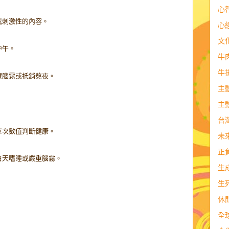
心
或刺激性的內容。
心
文
中午。
牛
牛
療腦霧或抵銷熬夜。
主
主
台
單次數值判斷健康。
未
正
白天嗜睡或嚴重腦霧。
生
生
休
全