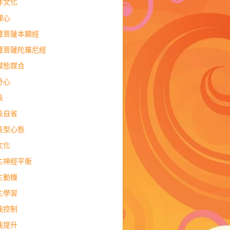
作文化
理心
藏菩薩本願經
藏菩薩陀羅尼經
模態媒合
奇心
長
長自省
長型心態
文化
主神經平衡
主動機
主學習
我控制
我提升