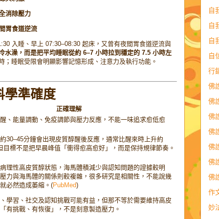
自
全消除壓力
自
間胃食道逆流
自
:30 入睡、早上 07:30–08:30 起床，又曾有夜間胃食道逆流與
水澡，而是把平均睡眠從約 6–7 小時拉到穩定的 7.5 小時左
自
時；睡眠受限會明顯影響記憶形成、注意力及執行功能。
行
佛
科學準確度
佛
正確理解
佛
醒、能量調動、免疫調節與壓力反應，不能一味追求愈低愈
佛
約30–45分鐘會出現皮質醇醒後反應，通常比醒來時上升約
佛
%。但目標不是把早晨峰值「衝得愈高愈好」，而是保持規律節奏。
佛
病理性高皮質醇狀態，海馬體積減少與認知問題的證據較明
壓力與海馬體的關係則較複雜，很多研究是相關性，不能說幾
佛
就必然造成萎縮。(
PubMed
)
作
、學習、社交及認知挑戰可能有益，但那不等於需要維持高皮
妙
「有挑戰、有恢復」，不是刻意製造壓力。