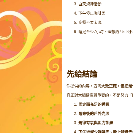
白天規律活動
下午停止咖啡因
晚餐不要太晚
睡足至少7小時，理想約7.5–8
先給結論
你提供的內容，
方向大致正確，但把幾
真正對大腦健康最重要的，不是努力「
固定而充足的睡眠
醒來後的戶外光照
規律有氧與阻力訓練
下午後減少咖啡因、晚上降低光