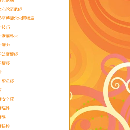
乘起信論
悲心陀羅尼經
勢至菩薩念佛圓通章
作技巧
作家庭整合
作壓力
祖法寶壇經
祖壇經
省
上聖母經
妻
理安全感
理彈性
理學
理操控