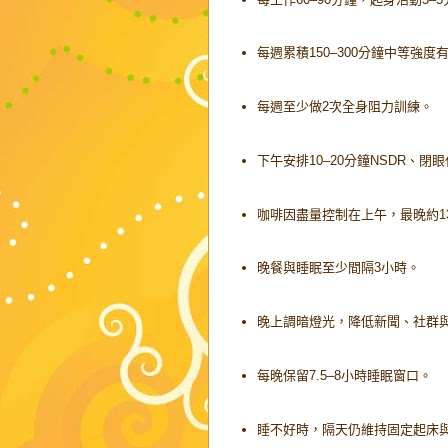
每週累積150–300分鐘中等強度
每週至少做2次全身阻力訓練。
下午安排10–20分鐘NSDR、閉
咖啡因盡量控制在上午，最晚約13:0
晚餐與睡眠至少間隔3小時。
晚上調暗燈光，降低新聞、社群
每晚保留7.5–8小時睡眠窗口。
睡不好時，隔天仍維持固定起床