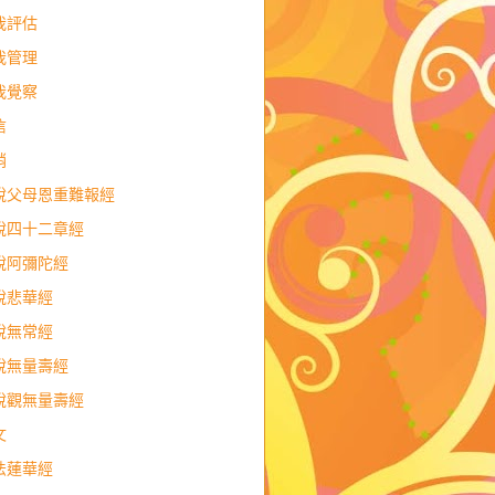
我評估
我管理
我覺察
信
銷
說父母恩重難報經
說四十二章經
說阿彌陀經
說悲華經
說無常經
說無量壽經
說觀無量壽經
文
法蓮華經