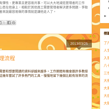
有彈性、更專業且更容易共事，可以大大地減低管理者的工作
心思在他身上，相較於其他員工需要管理者解決更多問題、爭取
者來說最容易做的事情就是讓他走人了。
►
標
了
2013/03/25
人
理流程
入
八
需要和想要閱讀的資料卻越來越多。工作期間有機會跟許多教授
三
這幾年嘗試了許多熱門的工具，慢慢地留下幾個比較有效率的流
大
大
大
大