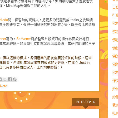
習慣是拿著筆持續地寫下問題與心得，但閱讀的量大了速度也快
，MindMap軟體救了我的人生。
自
行
dledo
開一個暫時的資料夾，把更多的問題列成
tasks
之後繼續
佛
會全部研究完，但把一個疑惑的點列出來之後，腦子會比較清靜
佛
ener
寫的，
Scrivener
對於整理片段資訊的操作界面設計地很
佛
非常地輕鬆。如果學生時期就發現這套軟體，當研究助理的日子
佛
佛
，但以這樣的模式，各個產業的朋友需要我幫忙的時候，通常
摘要，希望明年發展出來的模式能更輕鬆，在建立 Just in
佛
讓自己有更多時間陪家人，工作地更輕鬆：）
佛
作
Note
妙
妙
2013/03/16
我
批