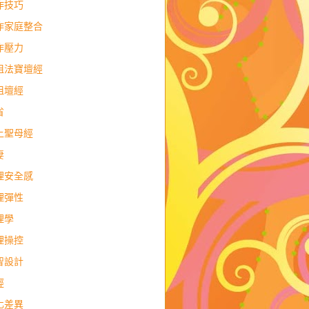
作技巧
作家庭整合
作壓力
祖法寶壇經
祖壇經
省
上聖母經
妻
理安全感
理彈性
理學
理操控
智設計
經
化差異