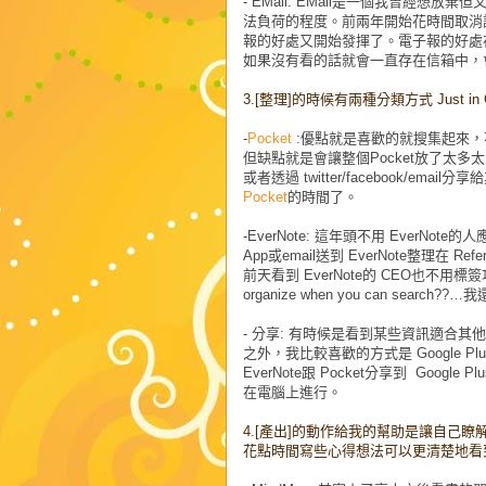
- EMail: EMail
是一個我曾經想放棄但
法負荷的程度。前兩年開始花時間取消
報的好處又開始發揮了。電子報的好處在
如果沒有看的話就會一直存在信箱中，
3.[
整理
]
的時候有兩種分類方式 Just in Ca
-
Pocket
:
優點就是喜歡的就搜集起來，
但缺點就是會讓整個
Pocket
放了太多太
或者透過 twitter/facebook/em
Pocket
的時間了。
-EverNote:
這年頭不用
EverNote
的人
App或email送到 EverNote整理在
前天看到 EverNote的 CEO也不
organize when you can se
-
分享
:
有時候是看到某些資訊適合其他朋
之外，我比較喜歡的方式是 Google Pl
EverNote跟 Pocket分享到 Goo
在電腦上進行。
4.[產出]的動作給我的幫助是讓自己
花點時間寫些心得想法可以更清楚地看