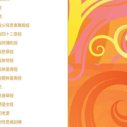
信
銷
說父母恩重難報經
說四十二章經
說阿彌陀經
說悲華經
說無常經
說無量壽經
說觀無量壽經
文
法蓮華經
慧童女經
的老婆
判性思維訓練