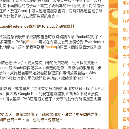
又回歸的工具。大學的時候訂閱了太多電子報，多到了完全沒辦
地
訂閱不再關心的電子報，設定了更精準的郵件規則後，訂閱電子
於，放在Gmail中可以透過關鍵字查詢，同時因為這些電子報
多
會有比較多壓力去把這些資訊看完。
好
se的 reference資料 跟 to study的研究資料
成
不論是想要晚點子細讀或者暫時沒時間讀丟給
Pocket
就對了，
成
多東西。
iPAD
的
Pocket
可以在閱讀之後馬上備份到 EverNote中
ail分享給其他朋友，這也是我喜歡用
Pocket
的原因。開始要固定規劃讀
成
次
應該已經很少了，我只有使用他的免費功能。從各個瀏覽器、
自
 Reference跟 Study兩個記事本。標籤的動作一直沒做的很確實，但
用標簽功能，或許我該要開始對標簽整理這件事情放輕鬆點，Why
自
arch??…我還是不相信消費市場的軟體搜尋功能，繼續乖乖tag好了。
自
友看，或者是看了之後有更多問題想跟朋友請教。除了 EMail
自
us，但因為 Google Plus到現在還沒開放 API所以不能直接從
gle Plus，所以雖然 iPAD已經很方便了，分享的動作有時候還是需要
自
自
瞭解更深入，通常資料看了、請教過朋友、研究了更多問題之後，
自
到自己的盲點，而且也比較不會忘記。
自