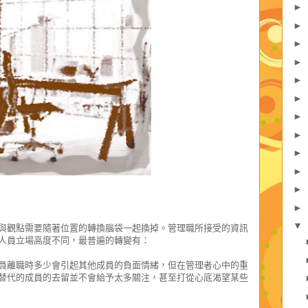
►
►
►
►
►
►
►
►
►
►
►
►
▼
與觀點需要隨著位置的轉換腦袋一起換掉。管理職所接受的資訊
人員立場高度不同，最普遍的轉變有：
員離職時多少會引起其他成員的負面情緒，但在管理者心中的重
替代的成員的去留並不會給予太多關注，甚至打從心底渴望某些