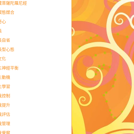
藏菩薩陀羅尼經
模態媒合
奇心
長
長自省
長型心態
文化
主神經平衡
主動機
主學習
我控制
我提升
我評估
我管理
我覺察