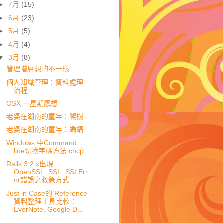
►
7月
(15)
►
6月
(23)
►
5月
(5)
►
4月
(4)
▼
3月
(8)
管理階層想的不一樣
個人知識管理：資料處理
流程
OSX 一星期感想
老婆在湖南的童年：爬樹
老婆在湖南的童年：蝙蝠
Windows 中Command
line切換字碼方法:chcp
Rails 3.2.x出現
OpenSSL::SSL::SSLErr
or錯誤之救急方式
Just in Case的 Reference
資料整理工具比較：
EverNote, Google D...