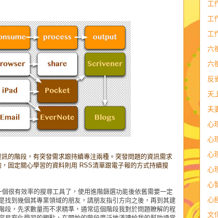
工
工
工
六
六
反
天
夫
心
心
心
資訊的階段，有突發需求跟持續專注兩種。突發問題的資訊需求
洽詢，固定關心學習的資料則用 RSS清單跟電子報的方式持續搜
心
心
一個很有效率的搜尋工具了，使用進階篩選功能後依舊需要一定
心
是找到幾個其專業領域的朋友，請朋友指引方向之後，再到其建
階段，先求數量而不求精準，通常這個階段我對於問題瞭解的程
文
容易窄化學習的觀點，在開始的階段廣泛地淺讀給我的幫助通常