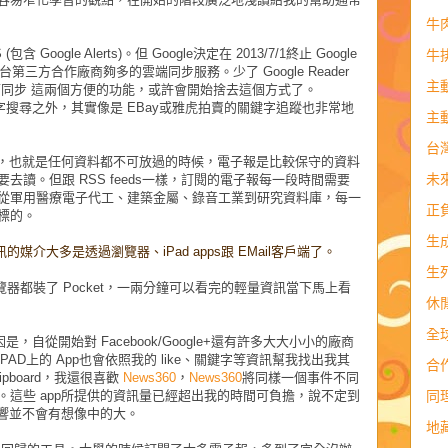
牛
oogle Alerts)。但 Google決定在 2013/7/1終止 Google
牛
第三方合作廠商夠多的雲端同步服務。少了 Google Reader
主
皆可同步 這兩個方便的功能，或許會開始捨去這個方式了。
追蹤關鍵字搜尋之外，其實像是 EBay或雅虎拍賣的關鍵字追蹤也非常地
主
台
，也就是任何資料都不可放過的時候，電子報是比較保守的資料
未
讀。但跟 RSS feeds一樣，訂閱的電子報每一段時間需要
從軍用醫療電子代工、建築金屬、錄音工業到研究資料庫，每一
正
標的。
生
介大多是透過瀏覽器、iPad apps跟 EMail客戶端了。
生
覽器都裝了 Pocket，一兩分鐘可以看完的輕量資訊當下馬上看
休
全
，自從開始對 Facebook/Google+還有許多大大小小的廠商
AD上的 App也會依照我的 like、關鍵字等資訊幫我找出我其
合
ipboard，我還很喜歡
News360
，
News360
將同樣一個事件不同
同
這些 app所提供的資訊量已經超出我的時間可負擔，說不定到
我的影響並不會有想像中的大。
地