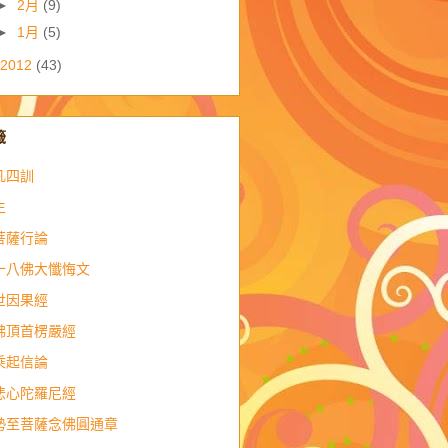
►
2月
(9)
►
1月
(5)
2012
(43)
籤
凡四訓
生
菩薩行論
十八佛大懺悔文
世因果經
佛頂首楞嚴經
乘起信論
悲心陀羅尼經
勢至菩薩念佛圓通章