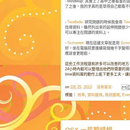
- MindMap:
其實上了高中之後看書的
了之後，我的字真的是草得自己都看不懂
-
Toodledo
:
研究問題的時候我會用
Too
找尋資料，雖然列出來的延伸問題很少
可以專注在閱讀的資料上。
-
Scrivener
:
現在這邊文章就是用
Scriv
好，坐在電腦前要連續寫個幾千字變得
應該會更輕鬆。
這些工作流程還有許多可以改善的地方
24小時內都可以整理出他們所需要的資訊
time資料庫的動作上能下更多工夫，
on
3月 25, 2013
沒有留言:
標籤：
效率
,
資料搜尋
,
資訊運用
,
Ever
OSX 一星期感想