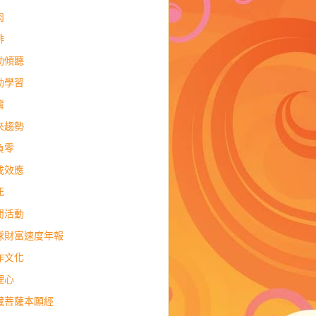
肉
排
動傾聽
動學習
灣
來趨勢
負零
成效應
死
閒活動
球財富速度年報
作文化
理心
藏菩薩本願經