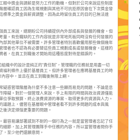
工眼中獎金與調薪是努力工作的動機，但對於公司來說這些制度
階層確認員工因為生啀規劃與其他不可抗拒原因會在下次獎金發
低標準之獎金與薪資調整，因為此時留住員工的目的已無法達
個員工來說，總期盼公司持續提供內外部成長與發展的機會。但
考量。有些職缺的工作內容就是非常地死板同時沒有任何發展的
內部其他單位不被需要。許多管理者特別喜歡僱用那些做個幾年
管理者也不認為有必要替這些員工規劃成長或發展機會。這樣的
聘者，在員工到職後才開始用這種態度對待是錯誤的。
司組織中的設計是純正的“責任制”，管理職的任務就是用盡一切
資福利條件上優於基層員工。但許多管理者在應聘基層員工的時
工作內容中，並且在員工到職後無限上綱。
常疑惑管理階層為什麼不多注意一些顯而易見的問題，不論是怠
作障礙。對於一個管理人來說，手上有限的時間與政治資源僅能
單位爭取預算、終止浪費資源的專案、取得更多的資源與人力。
的議題上，儘管在基層眼中管理者看不到許多問題的成本與風
之後決定煩惱更重要的問題。
。最容易讓部署感到不耐的一個行為之一就是當管理者忘記了任
的細節，加上其管理團隊手中任務的內容。所以當管理者問你手
了，至少他們還願意問。