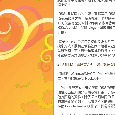
還不少。
-RSS:
長期關心的主題一直都是用 RSS (包含 G
Reader服務之後，還沒找到一個與跨平台
1) 方便搜尋歷史資料 2)跟許多廠商
RSS/Alerts除了閱讀 blogs、
方便。
-
電子報
:
專注學習特定技術及研究產業
搜集方式，累積在信箱裡面，逼著自己要去
重新整理一下，這些年轉換跑道多次，
年都需要有意識地決定放棄部分學習的
2.[
消化
]
除了實體書之外，消化數位資訊的媒
-
瀏覽器
: Windows/MAC
跟
iPad
上的瀏
完，其他的就丟到 Pocket中。
- IPad:
盤算著有一天會脫離 RSS的原因是
開始交出個人偏好等隱私資料後，許多iP
他有興趣的資料。除了 Zite跟熱門的 Fl
的媒體新聞並列，可以看到不同的觀點。
時候 Google Reader退休了，對