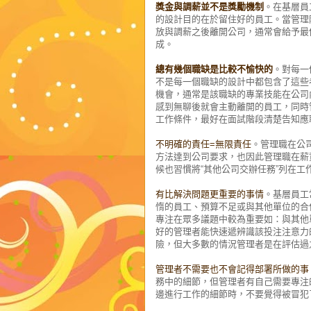
獎金與調薪並不是獎勵機制
。在基層員
的設計目的在於留住好的員工。當管理
放與調薪之後離開公司，通常會給予最
成。
總有幾個職缺是比較不愉快的
。對每一
不是每一個職缺的設計中都包含了這些
機會，通常是該職缺的專業技能在公司
感到無聊後就會主動離開的員工，同時
工作條件，最好在面試階段清楚告知應
不明確的責任=無限責任
。管理職在公
方法達到公司要求，也因此管理職在薪
候也習慣將“其他公司交辦任務”列在
有比解決問題更重要的事情
。基層員工
惰的員工、預算不足或與其他單位的合
專注在眾多議題中較為重要如：與其他
好的管理者能快速遞辨識該投注注意力
險，但大多數的情況管理者是在評估過
管理者不需要也不會記得部署所做的事
務中的細節，但管理者有自己需要專注
邊進行工作的細節時，不要覺得被冒犯