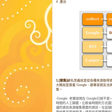
4. 產出
1.[搜集]
顧名思義就是從各種來源取得
大概就是靠著 Google、跟專家朋友
集。
-Google:
老實說現在
Google
已經不是
時間的人工篩選。比較省時間的方式還
議的資訊來源搜集需要的資訊。在這個
度依舊非常地粗淺，過早設定篩選條件