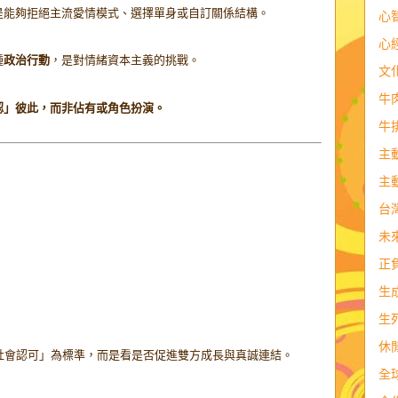
是能夠拒絕主流愛情模式、選擇單身或自訂關係結構。
心
心
種
政治行動
，是對情緒資本主義的挑戰。
文
牛
認」彼此，而非佔有或角色扮演。
牛
主
主
台
未
正
生
生
休
社會認可」為標準，而是看是否促進雙方成長與真誠連結。
全