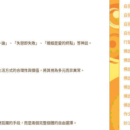
自
自
自
自
行
一論」、「失戀即失敗」、「婚姻是愛的終點」等神話。
佛
佛
佛
生活方式的合理性與價值，將其視為多元而非異常。
佛
佛
佛
佛
作
妙
避孤獨的手段，而是兩個完整個體的自由選擇。