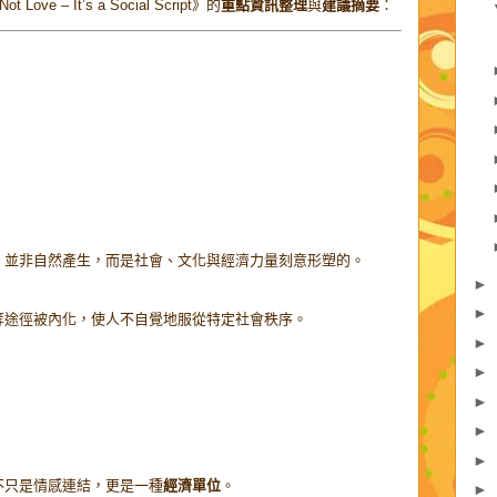
Love – It’s a Social Script》的
重點資訊整理
與
建議摘要
：
）並非自然產生，而是社會、文化與經濟力量刻意形塑的。
►
►
等途徑被內化，使人不自覺地服從特定社會秩序。
►
►
►
►
►
不只是情感連結，更是一種
經濟單位
。
►