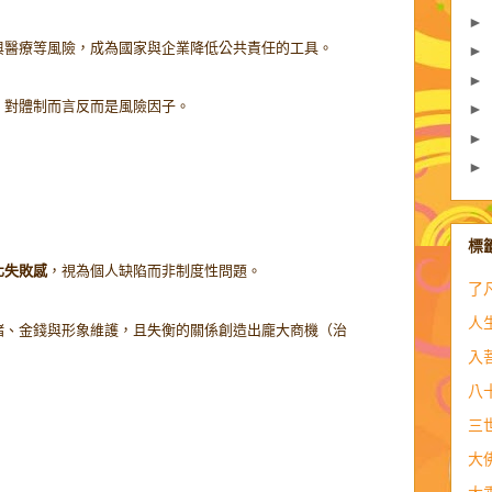
►
與醫療等風險，成為國家與企業降低公共責任的工具。
►
►
，對體制而言反而是風險因子。
►
►
►
標
化失敗感
，視為個人缺陷而非制度性問題。
了
人
緒、金錢與形象維護，且失衡的關係創造出龐大商機（治
入
八
三
大