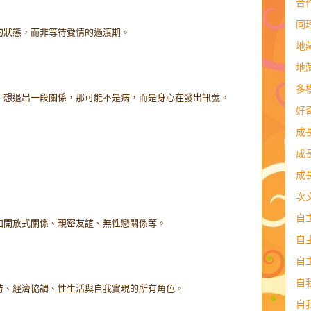
合
同
的狀態，而非等待愛情的過渡期。
地
地
多
、想退出一段關係，那可能不是病，而是身心在發出訊號。
好
成
成
成
次
自
如開放式關係、親密友誼、無性戀關係等。
自
自
自
持、經濟協調、性生活與自我實現的所有角色。
自