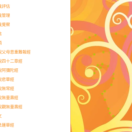
我評估
我管理
我覺察
信
銷
說父母恩重難報經
說四十二章經
說阿彌陀經
說悲華經
說無常經
說無量壽經
說觀無量壽經
文
法蓮華經