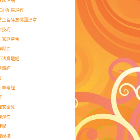
乘起信論
悲心陀羅尼經
勢至菩薩念佛圓通章
作技巧
作家庭整合
作壓力
祖法寶壇經
祖壇經
省
上聖母經
妻
理安全感
理彈性
理學
理操控