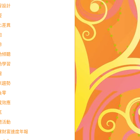
智設計
經
化差異
肉
排
動傾聽
動學習
灣
來趨勢
負零
成效應
死
閒活動
球財富速度年報