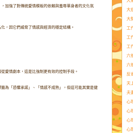
大
」，加強了對傳統愛情模板的依賴與羞辱單身者的文化氛
大
大
名化，因它們威脅了情感與經濟的穩定結構。
工
工
工
六
六
服從愛情劇本，這是比強制更有效的控制手段。
反
天
標籤為「恐懼承諾」、「情感不成熟」，但這可能其實是健
夫
心
心
心
心