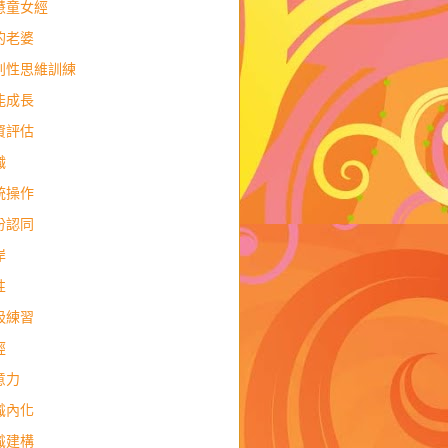
慧童女經
的老婆
判性思維訓練
能成長
資評估
職
統操作
份認同
岸
性
吸練習
經
意力
識內化
識建構