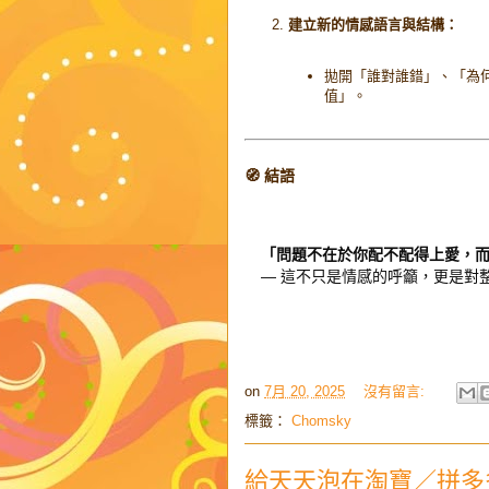
建立新的情感語言與結構：
拋開「誰對誰錯」、「為
值」。
🧭 結語
「問題不在於你配不配得上愛，
— 這不只是情感的呼籲，更是對
on
7月 20, 2025
沒有留言:
標籤：
Chomsky
給天天泡在淘寶／拼多多