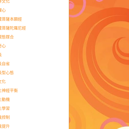
作文化
理心
藏菩薩本願經
藏菩薩陀羅尼經
模態媒合
奇心
長
長自省
長型心態
文化
主神經平衡
主動機
主學習
我控制
我提升