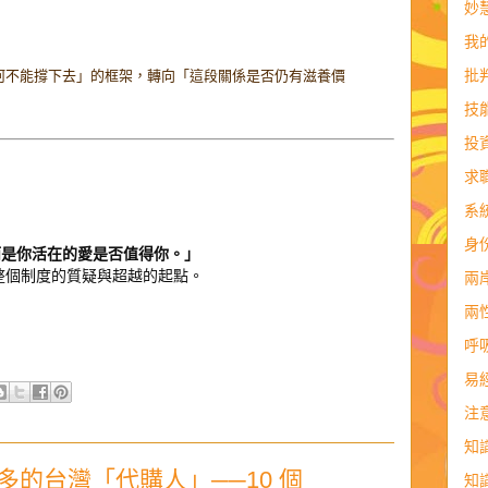
妙
我
批
何不能撐下去」的框架，轉向「這段關係是否仍有滋養價
技
投
求
系
身
而是你活在的愛是否值得你。」
整個制度的質疑與超越的起點。
兩
兩
呼
易
注
知
的台灣「代購人」──10 個
知