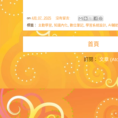
on
4月 07, 2025
沒有留言:
標籤：
主動學習
,
知識內化
,
數位筆記
,
學習系統設計
,
AI輔
首頁
訂閱：
文章 (At