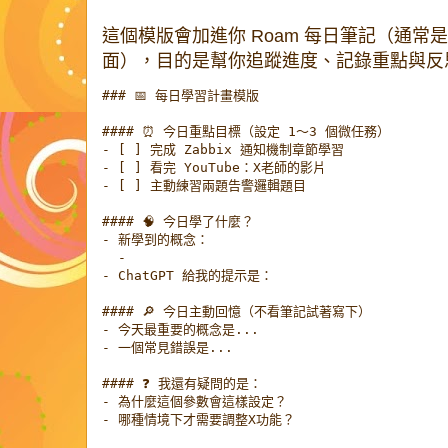
這個模版會加進你 Roam 每日筆記（通常
面），目的是幫你追蹤進度、記錄重點與反
### 📅 每日學習計畫模版

#### ⏰ 今日重點目標（設定 1～3 個微任務）

- [ ] 完成 Zabbix 通知機制章節學習

- [ ] 看完 YouTube：X老師的影片

- [ ] 主動練習兩題告警邏輯題目

#### 🧠 今日學了什麼？

- 新學到的概念：

  - 

- ChatGPT 給我的提示是：

#### 🔎 今日主動回憶（不看筆記試著寫下）

- 今天最重要的概念是...

- 一個常見錯誤是...

#### ❓ 我還有疑問的是：

- 為什麼這個參數會這樣設定？

- 哪種情境下才需要調整X功能？
