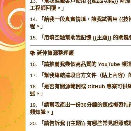
13.
「幫我模擬客戶使用 {{產品/功能}} 
工程師回覆。」
14.
「給我一段真實情境，讓我試著用 {{技
程。」
15.
「用填空題幫助我記憶 {{主題}} 的關
📚 延伸資源整理類
16.
「請推薦我幾個高品質的 YouTube 頻
17.
「幫我總結這段官方文件（貼上內容）
18.
「是否有開源範例或 GitHub 專案可供
述。」
19.
「請幫我產出一份30分鐘的速成複習指南，
頻知識。」
20.
「請告訴我 {{主題}} 有哪些常見證照