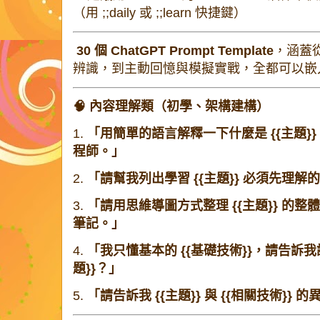
（用
;;daily
或
;;learn
快捷鍵）
30 個 ChatGPT Prompt Template
，涵蓋
辨識，到主動回憶與模擬實戰，全都可以嵌入
🧠 內容理解類（初學、架構建構）
1.
「用簡單的語言解釋一下什麼是 {{主題
程師。」
2.
「請幫我列出學習 {{主題}} 必須先理解的
3.
「請用思維導圖方式整理 {{主題}} 的整體架
筆記。」
4.
「我只懂基本的 {{基礎技術}}，請告訴我
題}}？」
5.
「請告訴我 {{主題}} 與 {{相關技術}}