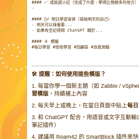
#### ✅ 成就感小記（完成了什麼、學得比預期多的地方）

- 

#### 🧘‍♂️ 明日學習安排（寫給明天的自己）

- 明天可以接著看...

- 如果有空記得問 ChatGPT 關於...

#### 📎 標籤

#每日學習 #技術學習 #回顧區 #自我測驗
🛠 提醒：如何使用這些模版？
1.
每當你學一個新主題（如 Zabbix / vS
習模版
，持續補上內容
2.
每天早上或晚上，在當日頁面中貼上
每日
3.
和 ChatGPT 配合，用語音或文字互動
筆記插件）
4.
建議用 Roam42 的 SmartBlock 插