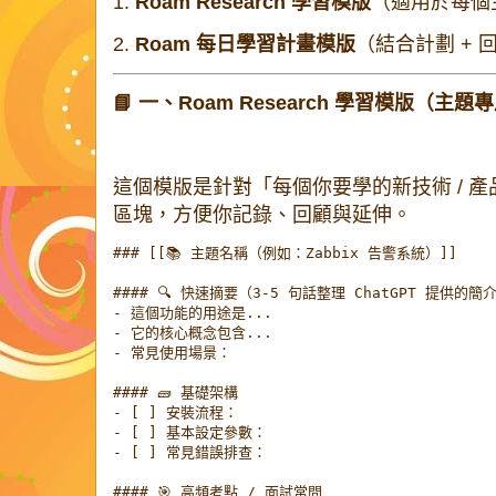
1.
Roam Research 學習模版
（適用於每個
2.
Roam 每日學習計畫模版
（結合計劃 + 
📘 一、Roam Research 學習模版（主題
這個模版是針對「每個你要學的新技術 / 
區塊，方便你記錄、回顧與延伸。
### [[📚 主題名稱（例如：Zabbix 告警系統）]]

#### 🔍 快速摘要（3-5 句話整理 ChatGPT 提供的簡介
- 這個功能的用途是...

- 它的核心概念包含...

- 常見使用場景：

#### 🧱 基礎架構

- [ ] 安裝流程：

- [ ] 基本設定參數：

- [ ] 常見錯誤排查：

#### 🎯 高頻考點 / 面試常問
