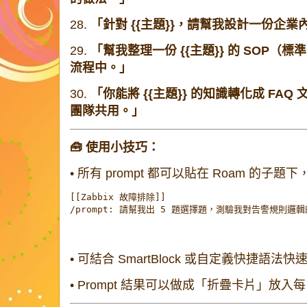
28.
「針對 {{主題}}，請幫我設計一份企
29.
「幫我整理一份 {{主題}} 的 SOP
流程中。」
30.
「你能將 {{主題}} 的知識轉化成 FA
團隊共用。」
🧰 使用小技巧：
•
所有 prompt 都可以貼在 Roam 的子題
[[Zabbix 故障排除]]  

/prompt: 請幫我出 5 題選擇題，測驗我對告警規則邏
•
可結合 SmartBlock 或自定義快捷語法快速
•
Prompt 結果可以做成「折疊卡片」放