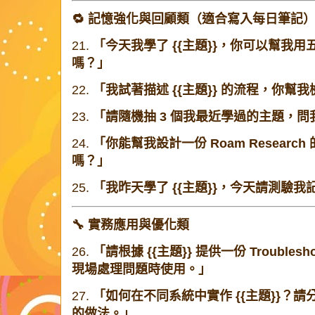
🔁 記憶強化與回顧類（適合寫入每日筆記
21.
「今天我學了 {{主題}}，你可以幫我
嗎？」
22.
「我試著描述 {{主題}} 的流程，你
23.
「請隨機抽 3 個我最近學過的主題，
24.
「你能幫我設計一份 Roam Research
嗎？」
25.
「我昨天學了 {{主題}}，今天請測驗
🔧 實務應用與優化類
26.
「請根據 {{主題}} 提供一份 Troublesho
現場處理問題時使用。」
27.
「如何在不同系統中實作 {{主題}}？請分別說明
的做法。」