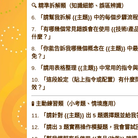
🔍 精準拆解類（知識細節、誤區辨識）
6.
「請幫我拆解 {{主題}} 中的每個步驟
7.
「有哪幾個常見錯誤會在使用 {{技術/產
什麼？」
8.
「你能告訴我哪幾個概念在 {{主題}} 
免？」
9.
「請用表格整理 {{主題}} 中常用的指令
10.
「這段設定（貼上指令或配置）有什麼
效？」
🧪 主動練習類（小考題、情境應用）
11.
「請針對 {{主題}} 出 5 題選擇題並
12.
「請出 3 題實務操作模擬題，我會嘗