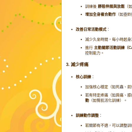
訓練後
靜態伸展與放鬆
（如
增加全身複合動作
（如壺鈴
改善日常活動模式
：
減少久坐時間，每小時起身
進行
主動關節活動訓練（CARs, C
控制能力。
3. 減少疼痛
核心訓練
：
加強核心穩定（如死蟲、前
若有特定疼痛（如肩痛、膝
動
（如臀肌活化訓練）。
訓練動作調整
：
若關節有不適，可以調整訓