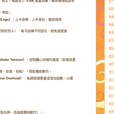
RM）為主，每週至少
3-5天
重量訓練，確保每個肌群有
合
同
，例如：
地
/Legs）
：上半身推、上半身拉、腿部與核
地
控制好的人）：每次訓練不同部位，避免過度疲
多
好
成
成
nder Tension）
，控制離心收縮的速度（如慢放重
成
舉、臥推、划船），搭配輔助動作。
次
e Overload）
：每週微調重量或增加組數，以確
自
自
自
自
自
動態拉伸、低強度體操動作）。