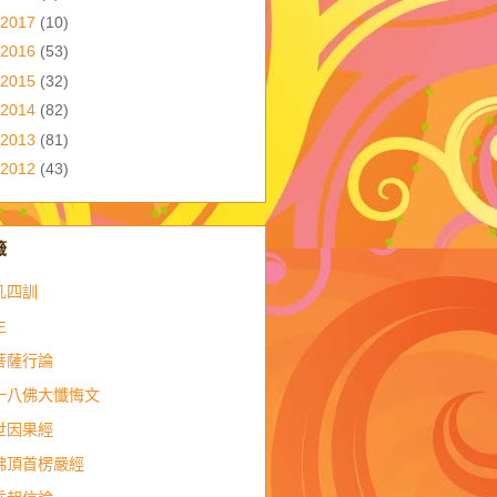
2017
(10)
2016
(53)
2015
(32)
2014
(82)
2013
(81)
2012
(43)
籤
凡四訓
生
菩薩行論
十八佛大懺悔文
世因果經
佛頂首楞嚴經