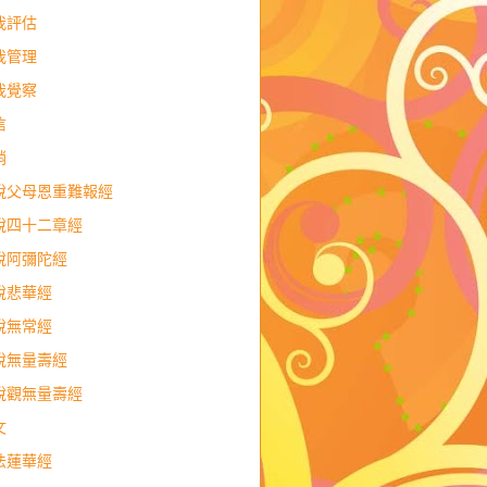
我評估
我管理
我覺察
信
銷
說父母恩重難報經
說四十二章經
說阿彌陀經
說悲華經
說無常經
說無量壽經
說觀無量壽經
文
法蓮華經