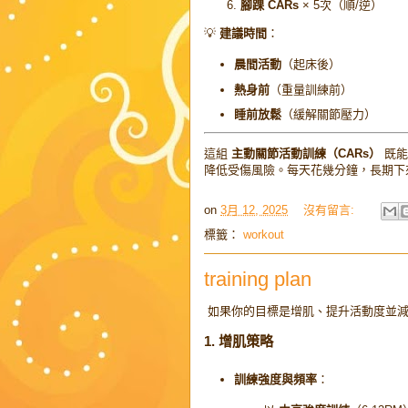
腳踝 CARs
× 5次（順/逆）
💡
建議時間
：
晨間活動
（起床後）
熱身前
（重量訓練前）
睡前放鬆
（緩解關節壓力）
這組
主動關節活動訓練（CARs）
既
降低受傷風險。每天花幾分鐘，長期下來
on
3月 12, 2025
沒有留言:
標籤：
workout
training plan
如果你的目標是增肌、提升活動度並減
1. 增肌策略
訓練強度與頻率
：