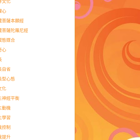
作文化
理心
藏菩薩本願經
藏菩薩陀羅尼經
模態媒合
奇心
長
長自省
長型心態
文化
主神經平衡
主動機
主學習
我控制
我提升