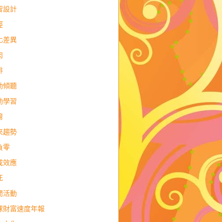
智設計
經
化差異
肉
排
動傾聽
動學習
灣
來趨勢
負零
成效應
死
閒活動
球財富速度年報