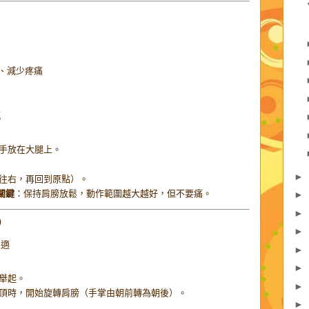
、減少疼痛
感
手放在大腿上。
►
往右，再回到原點）。
關鍵
：保持肩膀放鬆，動作範圍越大越好，但不要痛。
►
►
s）
►
不適
►
►
舉起。
►
頂時，開始旋轉肩膀（手掌由朝前轉為朝後）。
►