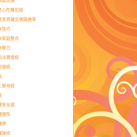
乘起信論
悲心陀羅尼經
勢至菩薩念佛圓通章
作技巧
作家庭整合
作壓力
祖法寶壇經
祖壇經
省
上聖母經
妻
理安全感
理彈性
理學
理操控