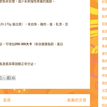
節負荷合理，減少未來慢性疼痛的風險。
妙
我
批
技
120-170g 蛋白質），來自魚、雞肉、蛋、乳清、豆
投
求
足，可增加
200-300大卡
（來自健康脂肪、蛋白
系
身
兩
長激素與睪固酮正常分泌。
兩
呼
易
注
知
首頁
較舊的文章
知