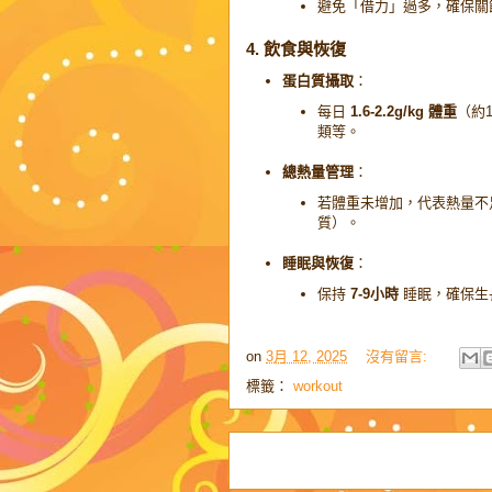
避免「借力」過多，確保關
4. 飲食與恢復
蛋白質攝取
：
每日
1.6-2.2g/kg 體重
（約
類等。
總熱量管理
：
若體重未增加，代表熱量不
質）。
睡眠與恢復
：
保持
7-9小時
睡眠，確保生
on
3月 12, 2025
沒有留言:
標籤：
workout