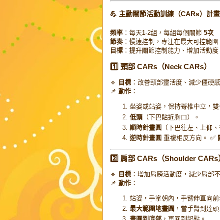
💪 主動關節活動訓練（CARs）計畫
頻率
：每天1-2組，每組每個關節
5次
節奏
：慢速控制，專注在最大可控範圍
目標
：提升關節控制能力、增加活動度
1️⃣ 頸部 CARs（Neck CARs）
🔹
目標
：改善頸部靈活度、減少僵硬
📌
動作
：
坐姿或站姿，保持脊椎中立，雙
低頭
（下巴貼近胸口）。
順時針畫圓
（下巴往左、上仰、
逆時針畫圓
重複相反方向。 ✅
2️⃣ 肩部 CARs（Shoulder CAR
🔹
目標
：增加肩膀活動度，減少肩部
📌
動作
：
站姿，手掌朝內，手臂伸直向前
最大範圍地畫圓
，當手臂到達頭
畫圓到底部
，再回到起點。