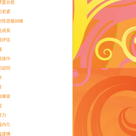
慧童女經
的老婆
判性思維訓練
能成長
資評估
職
統操作
份認同
岸
性
吸練習
經
意力
識內化
識建構