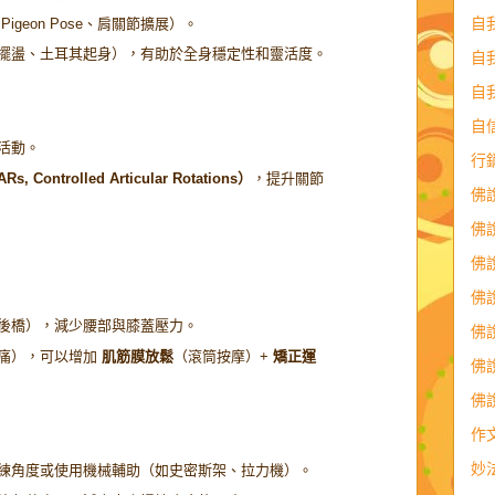
自
Pigeon Pose、肩關節擴展）。
擺盪、土耳其起身），有助於全身穩定性和靈活度。
自
自
自
活動。
行
ontrolled Articular Rotations）
，提升關節
佛
佛
佛
佛
後橋），減少腰部與膝蓋壓力。
佛
痛），可以增加
肌筋膜放鬆
（滾筒按摩）+
矯正運
佛
佛
作
妙
練角度或使用機械輔助（如史密斯架、拉力機）。