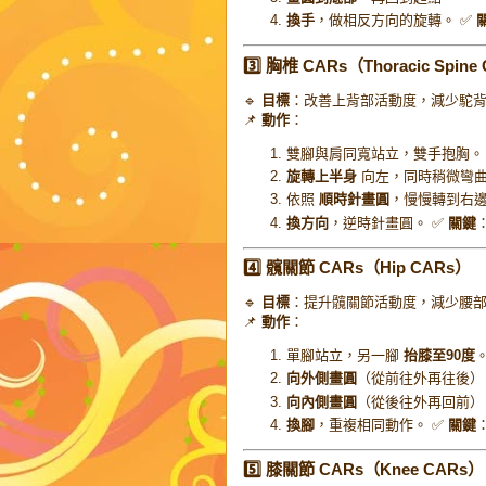
換手
，做相反方向的旋轉。 ✅
3️⃣ 胸椎 CARs（Thoracic Spin
🔹
目標
：改善上背部活動度，減少駝
📌
動作
：
雙腳與肩同寬站立，雙手抱胸。
旋轉上半身
向左，同時稍微彎曲
依照
順時針畫圓
，慢慢轉到右
換方向
，逆時針畫圓。 ✅
關鍵
4️⃣ 髖關節 CARs（Hip CARs）
🔹
目標
：提升髖關節活動度，減少腰
📌
動作
：
單腳站立，另一腳
抬膝至90度
向外側畫圓
（從前往外再往後）
向內側畫圓
（從後往外再回前）
換腳
，重複相同動作。 ✅
關鍵
5️⃣ 膝關節 CARs（Knee CARs）