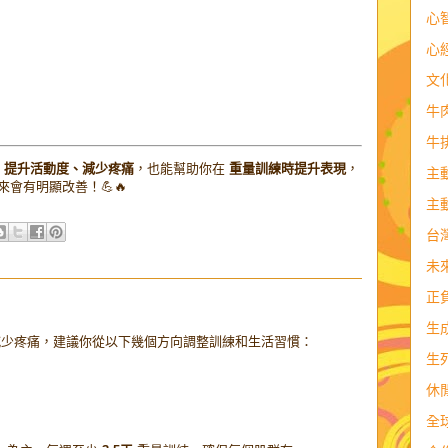
心
心
文
牛
牛
能
提升活動度、減少疼痛
，也能幫助你在
重量訓練時提升表現
，
主
會有明顯改善！💪🔥
主
台
未
正
生
少疼痛，建議你從以下幾個方向調整訓練和生活習慣：
生
休
全