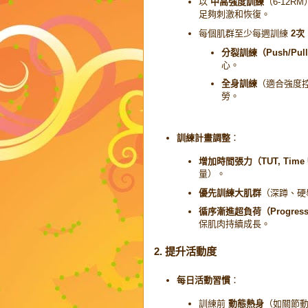
以
中高強度訓練
（6-12
足夠刺激和恢復。
每個肌群至少每週訓練
2次
分裂訓練（Push/Pull
心。
全身訓練
（適合強度
勞。
訓練計畫調整
：
增加時間張力（TUT, Time U
量）。
優先訓練大肌群
（深蹲、硬
循序漸進超負荷（Progressiv
保肌肉持續成長。
2. 提升活動度
每日活動習慣
：
訓練前
動態熱身
（如關節