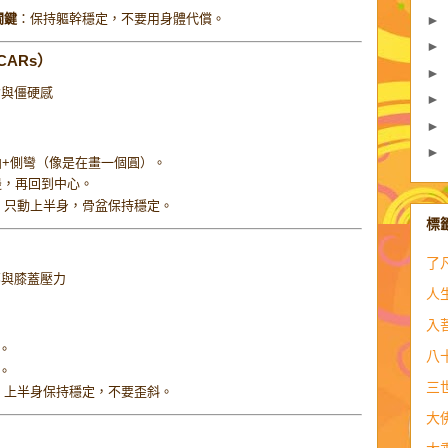
關鍵
：保持軀幹穩定，不要用身體代償。
►
►
e CARs）
►
背與僵硬感
►
►
►
+側彎（像是在畫一個圓）。
邊，再回到中心。
：只動上半身，骨盆保持穩定。
標
了
部與膝蓋壓力
人
入
。
。
八
。
三
：上半身保持穩定，不要歪斜。
大