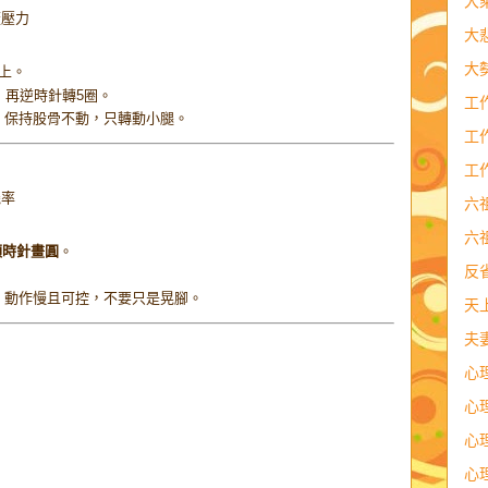
大
蓋壓力
大
大
上。
，再逆時針轉5圈。
工
：保持股骨不動，只轉動小腿。
工
工
機率
六
六
順時針畫圓
。
反
：動作慢且可控，不要只是晃腳。
天
夫
心
心
心
心