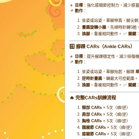
🔹
目標
：強化膝關節控制力，減少膝
📌
動作
：
坐姿或站姿，單腳伸直，腳尖朝
畫圓旋轉小腿
，先順時針轉5圈
換腳
，重複相同動作。 ✅
關鍵
6️⃣ 腳踝 CARs（Ankle CARs）
🔹
目標
：提升腳踝穩定性，減少扭傷
📌
動作
：
坐姿或站姿，單腳抬起，腳踝
逆時針畫圓
，轉最大可控範圍。
換腳
，重複相同動作。 ✅
關鍵
🔥 完整CARs訓練流程
頸部 CARs
× 5次（順/逆）
肩部 CARs
× 5次（順/逆）
胸椎 CARs
× 5次（順/逆）
髖關節 CARs
× 5次（順/逆）
膝關節 CARs
× 5次（順/逆）