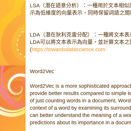
LSA（潛在語意分析）：一種用於文本相
示為低維度的向量表示，同時保留詞語之間
LDA（潛在狄利克雷分配）：一種將文本
LDA可以將文本表示為向量，並計算文本之間的
(
https://towardsdatascience.com
Word2Vec
Word2Vec is a more sophisticated approach 
provide better results compared to simple t
of just counting words in a document, Word
context of a word by examining its surroundi
can better understand the meaning of a w
predictions about its importance in a docum