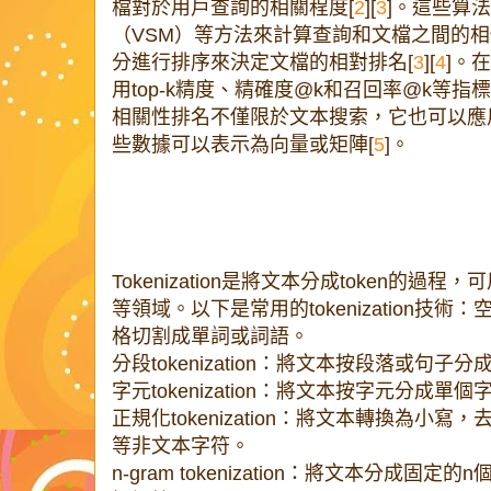
檔對於用戶查詢的相關程度[
2
][
3
]。這些算
（VSM）等方法來計算查詢和文檔之間的
分進行排序來決定文檔的相對排名[
3
][
4
]。
用top-k精度、精確度@k和召回率@k等指
相關性排名不僅限於文本搜索，它也可以應
些數據可以表示為向量或矩陣[
5
]。
Tokenization是將文本分成token的
等領域。以下是常用的tokenization技術：空格
格切割成單詞或詞語。
分段tokenization：將文本按段落或句
字元tokenization：將文本按字元分成單個
正規化tokenization：將文本轉換為小
等非文本字符。
n-gram tokenization：將文本分成固定