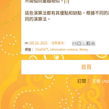
示兩個向量越相似。[
3
]
這些演算法都有其優點和缺點，根據不同的
同的演算法。
on
3月 15, 2023
沒有留言:
標籤：
ChatGPT
,
information science
,
library
首頁
訂閱：
文章 (At