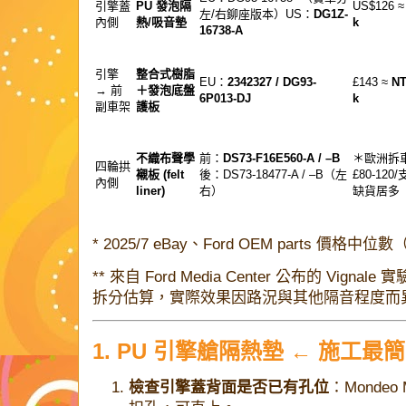
引擎蓋
PU 發泡隔
US$126 
左/右鉚座版本）US：
DG1Z-
內側
熱/吸音墊
k
16738-A
引擎
整合式樹脂
EU：
2342327 / DG93-
£143 ≈
NT
→ 前
＋發泡底盤
6P013-DJ
k
副車架
護板
不織布聲學
前：
DS73-F16E560-A / –B
＊歐洲拆
四輪拱
襯板 (felt
後：DS73-18477-A / –B（左
£80-120
內側
liner)
右）
缺貨居多
* 2025/7 eBay、Ford OEM parts 價
** 來自 Ford Media Center 公布的 Vigna
拆分估算，實際效果因路況與其他隔音程度而
1. PU 引擎艙隔熱墊 ← 施工最
檢查引擎蓋背面是否已有孔位
：Mondeo