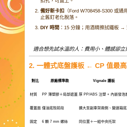
扣孔，可直上。
備好新卡扣
（Ford W708458-S300
止舊釘老化脫落。
DIY 時間
：15 分鐘；用酒精擦拭鐵板 →
適合想先試水溫的人：費用小、體感卻立
2. 一體式底盤護板 ← CP 值最高
對比
原廠標準款
Vignale 護板
材質
PP 薄塑膠＋局部遮蓋
厚 PP/ABS 注塑 + 內嵌發泡
覆蓋面
僅油底殼前段
擴大至副車架兩側、變速箱底
固定
6 顆 7 mm 螺絲
同位置＋一組中央托架