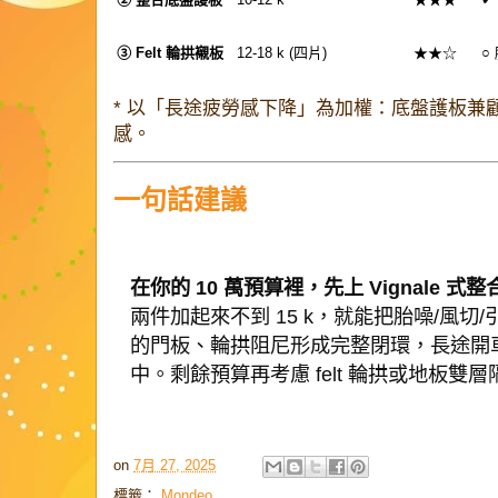
③ Felt 輪拱襯板
12-18 k (四片)
★★☆
○
* 以「長途疲勞感下降」為加權：底盤護板兼
感。
一句話建議
在你的 10 萬預算裡，先上 Vignale 式
兩件加起來不到 15 k，就能把胎噪/風切/
的門板、輪拱阻尼形成完整閉環，長途開
中。剩餘預算再考慮 felt 輪拱或地板雙
on
7月 27, 2025
標籤：
Mondeo