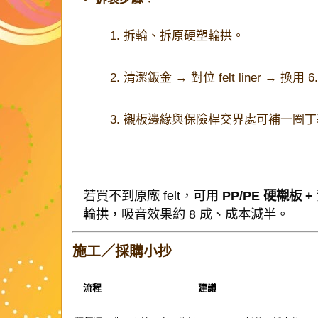
拆輪、拆原硬塑輪拱。
清潔鈑金 → 對位 felt liner → 換
襯板邊緣與保險桿交界處可補一圈丁
若買不到原廠 felt，可用
PP/PE 硬襯板 + 
輪拱，吸音效果約 8 成、成本減半。
施工／採購小抄
流程
建議