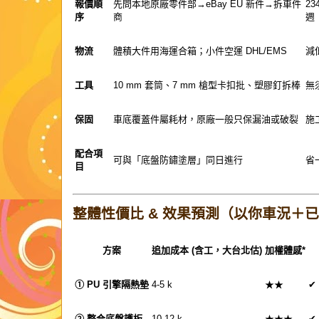
報價順
先問本地原廠零件部→eBay EU 新件→拆車件
23
序
商
週
物流
體積大件用海運合箱；小件空運 DHL/EMS
減
工具
10 mm 套筒、7 mm 槍型卡扣批、塑膠釘拆棒
無
保固
車底覆蓋件屬耗材，原廠一般只保漏油或破裂
施
配合項
可與「底盤防鏽塗層」同日進行
省
目
整體性價比 & 效果預測（以你車況＋
方案
追加成本 (含工，大台北估)
加權體感*
① PU 引擎隔熱墊
4-5 k
★★
✔
② 整合底盤護板
10-12 k
★★★
✔