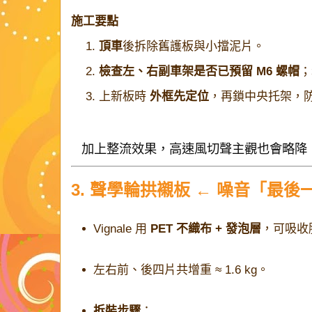
施工要點
頂車
後拆除舊護板與小擋泥片。
檢查左、右副車架是否已預留 M6 螺帽
；
上新板時
外框先定位
，再鎖中央托架，
加上整流效果，高速風切聲主觀也會略降
3. 聲學輪拱襯板 ← 噪音「最後
Vignale 用
PET 不織布 + 發泡層
，可吸收
左右前、後四片共增重 ≈ 1.6 kg。
拆裝步驟
：