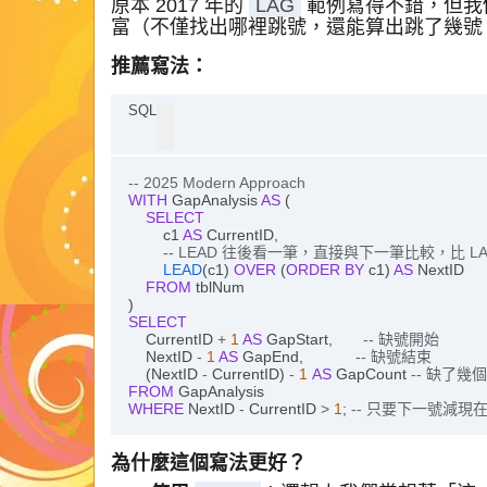
原本 2017 年的
LAG
範例寫得不錯，但我
富（不僅找出哪裡跳號，還能算出跳了幾號
推薦寫法：
SQL
-- 2025 Modern Approach
WITH
 GapAnalysis 
AS
 (

SELECT
        c1 
AS
 CurrentID,

-- LEAD 往後看一筆，直接與下一筆比較，比 
LEAD
(c1) 
OVER
 (
ORDER
BY
 c1) 
AS
 NextID 

FROM
 tblNum

SELECT
    CurrentID 
+
1
AS
 GapStart,       
-- 缺號開始
    NextID 
-
1
AS
 GapEnd,            
-- 缺號結束
    (NextID 
-
 CurrentID) 
-
1
AS
 GapCount 
-- 缺了幾
FROM
WHERE
 NextID 
-
 CurrentID 
>
1
; 
-- 只要下一號減
為什麼這個寫法更好？