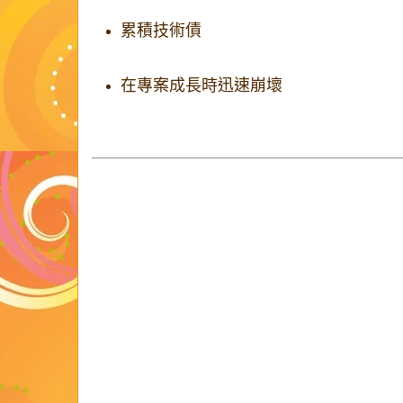
累積技術債
在專案成長時迅速崩壞
真正有價值的不是產生大量程式碼，而是
證
2. 規劃比提示更重要
建議流程：
先讓代理
只讀檔案，不寫程式
要求它提出
完整計畫
人類審核與修正
再開始實作
否則模型常會選擇短期可行、但長期脆弱的