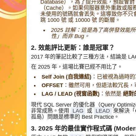
Database），為了提升效能，預設會對 I
（Cache）。如果伺服器意外重啟或服務切
未使用的號碼就會丟失。這導致你不只會
跳 1000 號 或 10000 號 的斷層。
2025 註解：這是為了高併發效
性」而非 Bug。
2. 效能評比更新：誰是冠軍？
2017 年的筆記比較了三種方法，結論是 LAG
在 2025 年，這場比賽已經不用比了。
Self Join (自我連結)
：已被視為過時的寫法（
OFFSET
：雖然可用，但語法較冗長，
LAG / LEAD (視窗函數)
：依然是
絕對
現代 SQL Server 的優化器（Query Op
非常成熟。使用
LAG
或
LEAD
來解決「Ga
孤島）問題是標準的 Best Practice。
3. 2025 年的最佳實作程式碼 (Modern