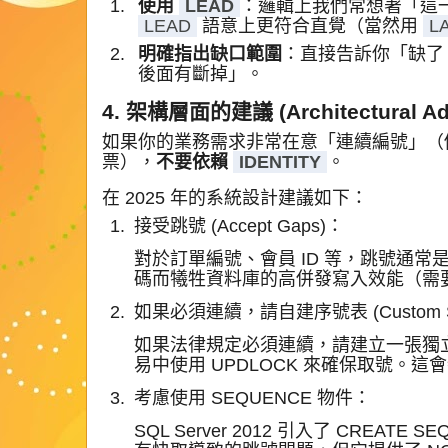
使用
LEAD
：邏輯上我們常想著「這
LEAD
語意上更符合直覺（當然用
L
明確指出缺口範圍
：直接告訴你「缺了 6
後面有斷掉」。
4. 架構層面的建議 (Architectural Adv
如果你的業務需求非常在意「連續編號」（
票），
不要依賴
IDENTITY
。
在 2025 年的系統設計建議如下：
接受跳號 (Accept Gaps)：
對於訂單編號、會員 ID 等，跳號通
碼而犧牲資料庫的高併發寫入效能（需要 T
如果必須連續，請自建序號表 (Custom Seq
如果法律規定必須連續，請建立一張獨
易中使用 UPDLOCK 來確保取號。
考慮使用 SEQUENCE 物件：
SQL Server 2012 引入了 CREAT