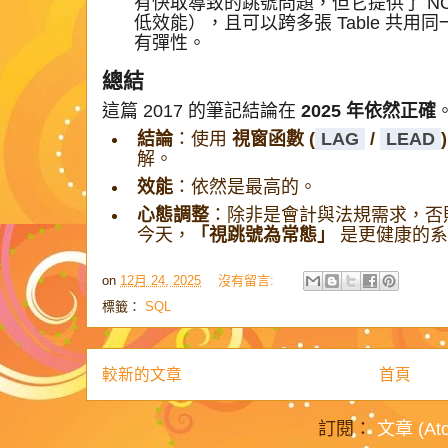
有快取導致的跳號問題，但它提供了 NO
低效能），且可以跨多張 Table 共用同一
有彈性。
總結
這篇 2017 的筆記結論在
2025 年依然正確
結論
：使用
視窗函數 (
LAG
/
LEAD
)
解。
效能
：依然是最高的。
心態調整
：除非是會計與法規需求，否
今天，
「視跳號為常態」
是更健康的系
on
12月 24, 2025
沒有留言:
標籤：
SQL
較新的文章
首頁
訂閱：
文章 (At