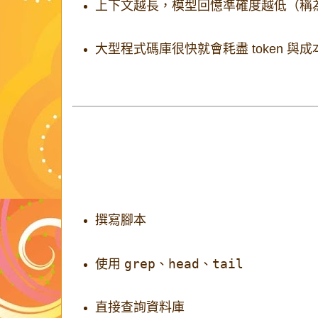
上下文越長，模型回憶準確度越低（稱為「co
大型程式碼庫很快就會耗盡 token 與成
研究人員把這稱為有限的
注意力預算
。
Coding agents 的應對技巧
1. 把工作外包給工具
代理會主動：
撰寫腳本
grep
head
tail
使用
、
、
直接查詢資料庫