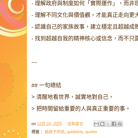
- 理解政府與制度如何「實際運作」，而
- 理解不同文化與價值觀，才能真正走向
- 認識自己的家族故事，建立穩定且超越
- 找到超越自我的精神核心或信念，而不
---
## 一句總結
> 清醒地看世界，誠實地對自己，
> 把時間留給重要的人與真正重要的事。
on
12月 24, 2025
沒有留言:
標籤：
給孩子的信
,
guideline
,
quotes