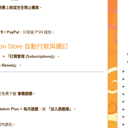
消費上限或完全禁止購買
。
 / PayPal
，只保留 PSN 錢包。
tion Store 自動付款與續訂
「訂閱管理 (Subscriptions)」
。
o Renew)」
。
►
►
►
每月可免費下載
會籍遊戲
。
►
►
►
yStation Plus > 每月遊戲
，按
「加入遊戲庫」
。
►
►
限內遊玩。