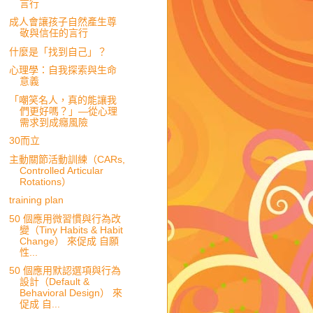
言行
成人會讓孩子自然產生尊
敬與信任的言行
什麼是「找到自己」？
心理學：自我探索與生命
意義
「嘲笑名人，真的能讓我
們更好嗎？」—從心理
需求到成癮風險
30而立
主動關節活動訓練（CARs,
Controlled Articular
Rotations）
training plan
50 個應用微習慣與行為改
變（Tiny Habits & Habit
Change） 來促成 自願
性...
50 個應用默認選項與行為
設計（Default &
Behavioral Design） 來
促成 自...