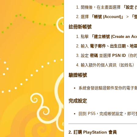
開機後，在主畫面選擇
「設定 (S
選擇
「帳號 (Account)」
>
「登
註冊新帳號
點擊
「建立帳號 (Create an Ac
輸入
電子郵件、出生日期、地
設定
密碼
並選擇
PSN ID
（你
輸入額外的個人資訊（如姓名）
驗證帳號
系統會發送驗證郵件至你的電子
完成設定
回到 PS5，完成帳號設定，即可
2. 訂購 PlayStation 會員