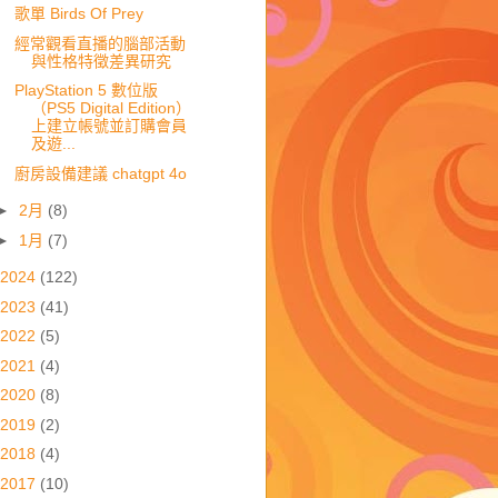
歌單 Birds Of Prey
經常觀看直播的腦部活動
與性格特徵差異研究
PlayStation 5 數位版
（PS5 Digital Edition）
上建立帳號並訂購會員
及遊...
廚房設備建議 chatgpt 4o
►
2月
(8)
►
1月
(7)
2024
(122)
2023
(41)
2022
(5)
2021
(4)
2020
(8)
2019
(2)
2018
(4)
2017
(10)