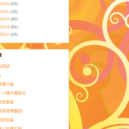
2016
(53)
2015
(32)
2014
(82)
2013
(81)
2012
(43)
籤
凡四訓
生
菩薩行論
十八佛大懺悔文
世因果經
佛頂首楞嚴經
乘起信論
悲心陀羅尼經