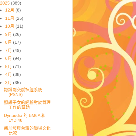
2025
(389)
►
12月
(8)
►
11月
(25)
►
10月
(11)
►
9月
(26)
►
8月
(17)
►
7月
(49)
►
6月
(94)
►
5月
(71)
►
4月
(38)
▼
3月
(35)
認識副交感神經系統
(PSNS)
照護子女的經驗對於管理
工作的幫助
Dynaudio 的 BM6A 和
LYD 48
新加坡與台灣的職場文化
比較