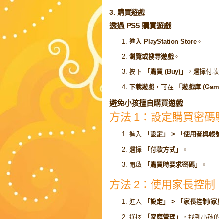
3. 購買遊戲
透過 PS5 購買遊戲
進入 PlayStation Store
。
瀏覽或搜尋遊戲
。
按下
「購買 (Buy)」
，選擇付款
下載遊戲
，可在
「遊戲庫 (Game 
避免小孩擅自購買遊戲
方法 1：設定購買密碼
進入
「設定」 > 「使用者與帳
選擇
「付款方式」
。
開啟
「購買時要求密碼」
。
方法 2：使用家長控制 (Pare
進入
「設定」 > 「家長控制/
選擇
「家庭管理」
，找到小孩的 