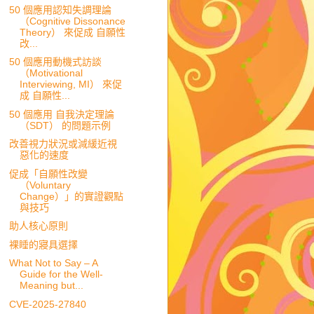
50 個應用認知失調理論
（Cognitive Dissonance
Theory） 來促成 自願性
改...
50 個應用動機式訪談
（Motivational
Interviewing, MI） 來促
成 自願性...
50 個應用 自我決定理論
（SDT） 的問題示例
改善視力狀況或減緩近視
惡化的速度
促成「自願性改變
（Voluntary
Change）」的實證觀點
與技巧
助人核心原則
裸睡的寢具選擇
What Not to Say – A
Guide for the Well-
Meaning but...
CVE-2025-27840