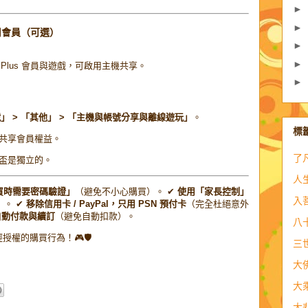
►
►
用會員（可選）
►
►
on Plus 會員與遊戲，可啟用主機共享。
►
」 > 「其他」 > 「主機與帳號分享與離線遊玩」
。
標
共享會員權益。
了
盃是獨立的。
人
買時需要密碼驗證」
（避免不小心購買）。 ✔
使用「家長控制」
入
）。 ✔
移除信用卡 / PayPal，只用 PSN 預付卡
（完全杜絕意外
re 自動付款與續訂
（避免自動扣款）。
八
授權的購買行為！🎮🛡️
三
大
大
大