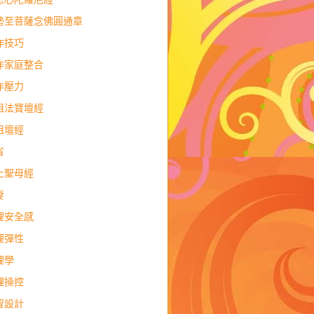
勢至菩薩念佛圓通章
作技巧
作家庭整合
作壓力
祖法寶壇經
祖壇經
省
上聖母經
妻
理安全感
理彈性
理學
理操控
智設計