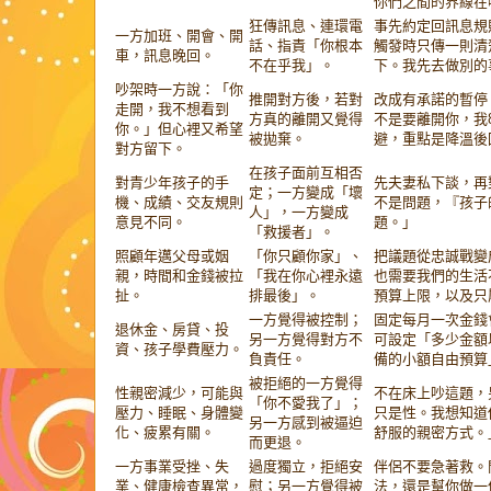
你們之間的界線在
狂傳訊息、連環電
事先約定回訊息規
一方加班、開會、開
話、指責「你根本
觸發時只傳一則清
車，訊息晚回。
不在乎我」。
下。我先去做別的
吵架時一方說：「你
推開對方後，若對
改成有承諾的暫停
走開，我不想看到
方真的離開又覺得
不是要離開你，我
你。」但心裡又希望
被拋棄。
避，重點是降溫後
對方留下。
在孩子面前互相否
對青少年孩子的手
先夫妻私下談，再
定；一方變成「壞
機、成績、交友規則
不是問題，『孩子
人」，一方變成
意見不同。
題。」
「救援者」。
照顧年邁父母或姻
「你只顧你家」、
把議題從忠誠戰變
親，時間和金錢被拉
「我在你心裡永遠
也需要我們的生活
扯。
排最後」。
預算上限，以及只
一方覺得被控制；
固定每月一次金錢
退休金、房貸、投
另一方覺得對方不
可設定「多少金額
資、孩子學費壓力。
負責任。
備的小額自由預算
被拒絕的一方覺得
性親密減少，可能與
不在床上吵這題，
「你不愛我了」；
壓力、睡眠、身體變
只是性。我想知道
另一方感到被逼迫
化、疲累有關。
舒服的親密方式。
而更退。
一方事業受挫、失
過度獨立，拒絕安
伴侶不要急著救。
業、健康檢查異常，
慰；另一方覺得被
法，還是幫你做一