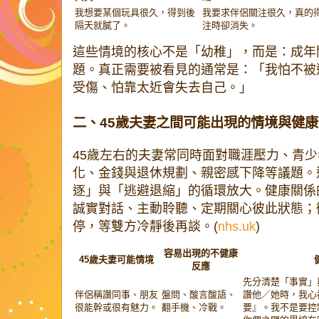
我想要某個玩具很久，得到後
我要求伴侶關注很久，真的
隔天就膩了。
注時卻消失。
這些情境的核心不是「幼稚」，而是：成年
題。真正需要被看見的通常是：「我怕不被
受傷、怕靠太近會失去自己。」
二、45歲夫妻之間可能出現的情境與健
45歲左右的夫妻常同時面對職涯壓力、青
化、金錢與退休規劃、親密感下降等議題。
逐」與「逃避退縮」的循環放大。健康關係
誠實對話、主動聆聽、定期關心彼此狀態；
停，等雙方冷靜後再談。(
nhs.uk
)
容易出現的不健康
45歲夫妻可能情境
反應
先分清楚「事實」
伴侶稱讚同事、朋友
盤問、酸言酸語、
讚他／她時，我心
很能幹或很有魅力。
翻手機、冷戰。
要』。我不是要控