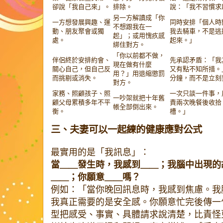
卻說「我自己來」。
排除。
說：「我不習慣求
另一方解讀成「你
一方想發展興趣、運
同時安排「個人時
不想跟我在一
動、朋友聚會或獨
我去騎車，不是逃
起」；或用愧疚感
處。
起來。」
綁住對方。
「你以前都不做，
伴侶終於安排約會、
先承認矛盾：「我
現在做有什麼
關心自己，但自己反
又有點不知所措。
用？」用退縮懲罰
而挑剔或消失。
分鐘，而不是立刻
對方。
家務、照顧孩子、照
一次只談一件事，
一吵架就把十年舊
顧父母累積多年不平
責兩次晚餐後收拾
帳全部倒出來。
衡。
槽。」
三、夫妻可以一起練的健康應對公式
最實用的是「我訊息」：
當＿＿發生時，我感到＿＿；我腦中出現的
＿＿；你願意＿＿嗎？
例如：「當你晚回訊息時，我感到焦慮。我
我真正需要的是安全感。你願意忙完後傳一
型把感受、事實、具體請求說清楚，比責怪