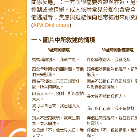
關係反應」：一方面很需要確認與靠近，另
控制或被拒絕。成人依附常見分類包含安全
懼逃避等；焦慮與逃避傾向也常被用來研究
(
APA Dictionary
)
一、圖片中所敘述的情境
3歲時的情境
30歲時的對應情境
媽媽稱讚別人，我就生氣。
伴侶稱讚別人，我就吃醋。
跟父母吵架後跑回房間，等他
跟伴侶吵架後叫他離開，卻
們來安慰我。
追我。
因為不知道自己真正想要什
因為不知道自己真正想要什
麼，所以鬧脾氣。
以對伴侶發脾氣。
因為大人不可預測，所以害怕
長大後不相信任何人。
大人。
我可以自己來，我已經長大
我可以自己來，我不是軟弱
了。
別人不想跟我玩，我就生悶
伴侶拉開距離時，我狂傳訊
氣、要求關注。
打電話。
父母說「不」像世界末日，我
伴侶說「不」像被拒絕，我
大哭。
縮。