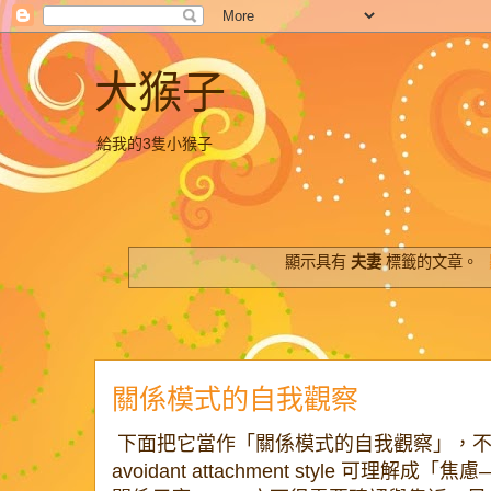
大猴子
給我的3隻小猴子
顯示具有
夫妻
標籤的文章。
關係模式的自我觀察
下面把它當作「關係模式的自我觀察」，不是診
avoidant attachment style 可