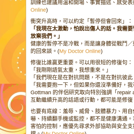
訓練也建議用溫和開場、事實描述、感受表
Online
)
衝突升高時，可以約定「暫停但會回來」：
「我現在太激動，怕說出傷人的話。我需要
放棄我們。」
健康的暫停不是冷戰，而是讓身體從戰鬥／
的回來談。(
My Doctor Online
)
修復比誰贏更重要。可以用很短的修復句：
「我剛剛語氣太重，我想重來。」
「我們現在是在對抗問題，不是在對抗彼此
「我需要抱一下，但如果你還沒準備好，我
Gottman 的伴侶研究取向特別強調「repair
互動繼續升高的話語或行動，都可能是修復
也要有底線：羞辱、威脅、肢體暴力、用自
嚇、持續翻手機或監控，都不是健康溝通。
害怕的控制，應優先尋求外部協助與安全支
撐。(
My Doctor Online
)