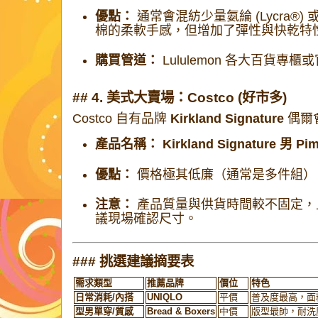
優點：
通常會混紡少量氨綸 (Lycra®)
棉的柔軟手感，但增加了彈性與快乾特
購買管道：
Lululemon 各大百貨專櫃
## 4. 美式大賣場：Costco (好市多)
Costco 自有品牌
Kirkland Signature
偶爾會
產品名稱：
Kirkland Signature 男 
優點：
價格極其低廉（通常是多件組）
注意：
產品質量與供貨時間較不固定，
議現場確認尺寸。
### 挑選建議摘要表
需求類型
推薦品牌
價位
特色
日常消耗/內搭
UNIQLO
平價
普及度最高，面
型男單穿/質感
Bread & Boxers
中價
版型最帥，耐洗