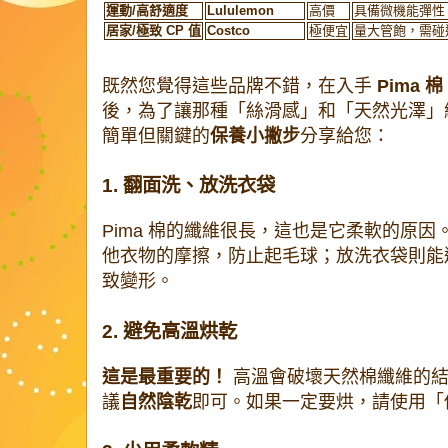
運動/高舒適度
Lululemon
高價
具備微機能彈性
居家/極致 CP 值
Costco
極便宜
量大管飽，需碰
既然您覺得這些品牌不錯，在入手
Pima 棉
後，為了讓那種「絲滑感」和「天然光澤」
簡單但關鍵的
保養小撇步
分享給您：
1. 翻面洗、放洗衣袋
Pima 棉的纖維很長，這也是它柔軟的原
他衣物的摩擦，防止起毛球；放洗衣袋則能
致變形。
2. 避免高溫烘乾
這是最重要的！
高溫會破壞天然棉纖維的結
議
自然陰乾
即可。如果一定要烘，請使用「