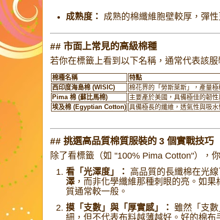
成熟度：
成熟的棉纖維胞壁較厚，彈性
## 市面上常見的高級棉種
若你在標籤上看到以下名稱，通常代表該服
棉種名稱
特點
西印度海島棉 (WISIC)
棉花界的「勞斯萊斯」，產量極
Pima 棉 (蘇比馬棉)
主要產於美國，具備極佳的韌性
埃及棉 (Egyptian Cotton)
具備極長的纖維，透氣性與吸水
## 挑選高品質棉質服裝的 3 個實戰技巧
除了看標籤（如 "100% Pima Cotton
看「光澤度」：
高品質的長纖棉在光線
澤
，而非化學纖維那種刺眼的亮。如果
質通常較一般。
摸「支數」與「厚實感」：
雖然「支數」
細，但不代表布料越薄越好。好的棉布