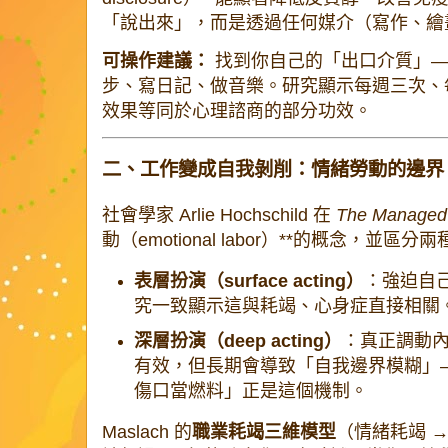
「說出來」，而是透過任何媒介（寫作、繪
可操作建議：
找到你自己的「出口介質」—
步、寫日記、做音樂。研究顯示每週三次、每次
效果等同於心理諮商的部分功效。
二、工作變成自我剝削：情緒勞動的邊界
社會學家 Arlie Hochschild 在
The Managed
動（emotional labor）**的概念，並區分
表層扮演（surface acting）
：強迫自
究一致顯示這與耗竭、心身症直接相關
深層扮演（deep acting）
：真正調動
有效，但長期會導致「自我邊界模糊」
傷口當燃料」正是這個機制。
Maslach 的
職業耗竭三維模型
（情緒耗竭 →