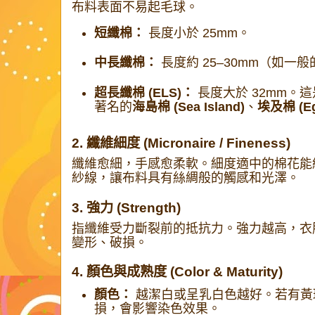
布料表面不易起毛球。
短纖棉：
長度小於 25mm。
中長纖棉：
長度約 25–30mm（如一
超長纖棉 (ELS)：
長度大於 32mm。
著名的
海島棉 (Sea Island)
、
埃及棉 (Eg
2. 纖維細度 (Micronaire / Fineness)
纖維愈細，手感愈柔軟。細度適中的棉花能紡出高
紗線，讓布料具有絲綢般的觸感和光澤。
3. 強力 (Strength)
指纖維受力斷裂前的抵抗力。強力越高，衣
變形、破損。
4. 顏色與成熟度 (Color & Maturity)
顏色：
越潔白或呈乳白色越好。若有黃
損，會影響染色效果。