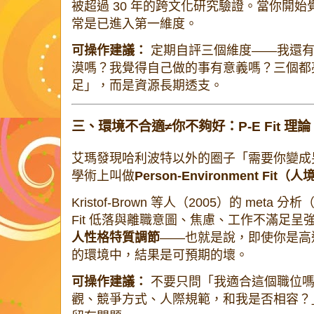
被超過 30 年的跨文化研究驗證。當你開
常是已進入第一維度。
可操作建議：
定期自評三個維度——我還有
漠嗎？我覺得自己做的事有意義嗎？三個都
足」，而是資源長期透支。
三、環境不合適≠你不夠好：P-E Fit 理論
艾瑪發現哈利波特以外的圈子「需要你變成
學術上叫做
Person-Environment Fit
Kristof-Brown 等人（2005）的 meta 
Fit 低落與離職意圖、焦慮、工作不滿足
人性格特質調節
——也就是說，即使你是高
的環境中，結果是可預期的壞。
可操作建議：
不要只問「我適合這個職位嗎
觀、競爭方式、人際規範，和我是否相容？