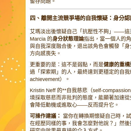
留存問題。
四、離開主流競爭場的自我懷疑：身分認
艾瑪淡出後懷疑自己「抗壓性不夠」——這
Marcia 的
身分狀態理論
指出，當一個人的
與自我深度融合後，退出該角色會觸發「身
方向感喪失。
更重要的是：這不是弱點，而是
健康的重構
過「探索期」的人，最終達到更穩定的自我統整（
achievement）。
Kristin Neff 的**自我慈悲（self-comp
境採取慈悲而非批判的態度，能顯著加速從
會降低動機或進取心——反而提升它。
可操作建議：
當你在轉換期懷疑自己時，試
在經歷同樣的事，我會怎麼對他說？」然後把
研究中效果最直接的介入方式。