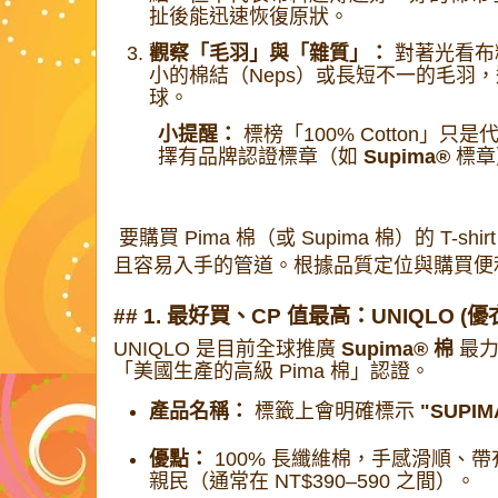
扯後能迅速恢復原狀。
觀察「毛羽」與「雜質」：
對著光看布
小的棉結（Neps）或長短不一的毛羽
球。
小提醒：
標榜「100% Cotton」
擇有品牌認證標章（如
Supima®
標章
要購買 Pima 棉（或 Supima 棉）的 T-
且容易入手的管道。根據品質定位與購買便
## 1. 最好買、CP 值最高：UNIQLO (優
UNIQLO 是目前全球推廣
Supima® 棉
最力
「美國生產的高級 Pima 棉」認證。
產品名稱：
標籤上會明確標示
"SUPIM
優點：
100% 長纖維棉，手感滑順、
親民（通常在 NT$390–590 之間）。