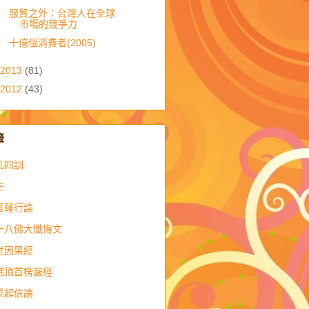
服貿之外：台灣人在全球
市場的競爭力
十億個消費者(2005)
2013
(81)
2012
(43)
籤
凡四訓
生
菩薩行論
十八佛大懺悔文
世因果經
佛頂首楞嚴經
乘起信論