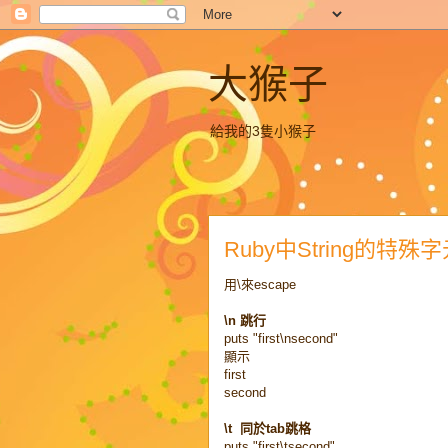
大猴子
給我的3隻小猴子
Ruby中String的特殊字元 \n,
用\來escape
\n 跳行
puts "first\nsecond"
顯示
first
second
\t 同於tab跳格
puts "first\tsecond"