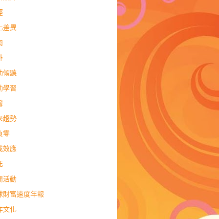
經
化差異
肉
排
動傾聽
動學習
灣
來趨勢
負零
成效應
死
閒活動
球財富速度年報
作文化