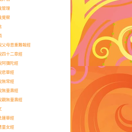
我管理
我覺察
信
銷
說父母恩重難報經
說四十二章經
說阿彌陀經
說悲華經
說無常經
說無量壽經
說觀無量壽經
文
法蓮華經
慧童女經