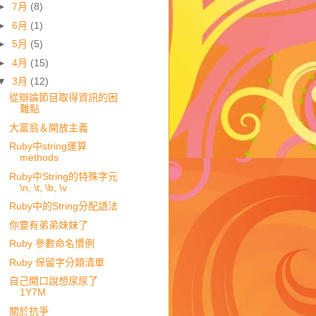
►
7月
(8)
►
6月
(1)
►
5月
(5)
►
4月
(15)
▼
3月
(12)
從辯論節目取得資訊的困
難點
大富翁＆開放主義
Ruby中string運算
methods
Ruby中String的特殊字元
\n, \t, \b, \v
Ruby中的String分配語法
你要有弟弟妹妹了
Ruby 參數命名慣例
Ruby 保留字分類清單
自己開口說想尿尿了
1Y7M
關於抗爭