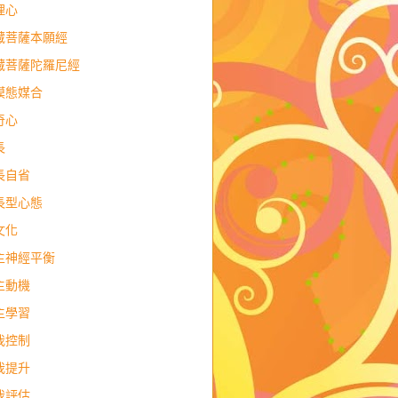
理心
藏菩薩本願經
藏菩薩陀羅尼經
模態媒合
奇心
長
長自省
長型心態
文化
主神經平衡
主動機
主學習
我控制
我提升
我評估