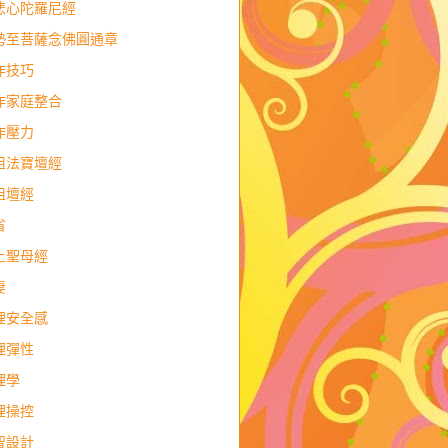
悲心陀羅尼經
勢至菩薩念佛圓通章
作技巧
作家庭整合
作壓力
祖法寶壇經
祖壇經
省
上聖母經
妻
理安全感
理彈性
理學
理操控
智設計