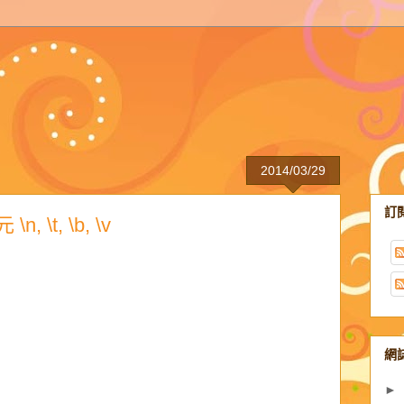
2014/03/29
訂
 \t, \b, \v
網
►