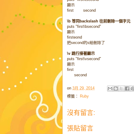
顯示
first second
\b 等同backslash 往前刪除一個字元
puts "first\bsecond"
顯示
firsteond
把second的s給刪除了
\v 跳行接著顯示
puts "first\vsecond"
顯示
first
second
on
3月 29, 2014
標籤：
Ruby
沒有留言:
張貼留言