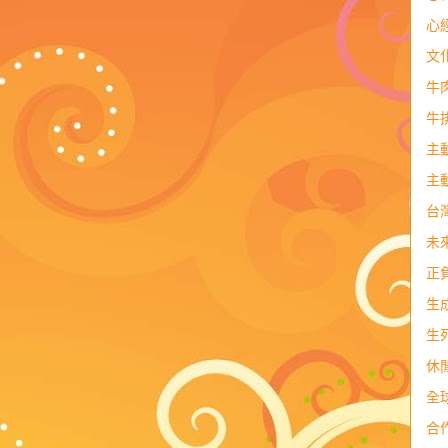
心
文
牛
牛
主
主
台
未
正
生
生
休
全
合