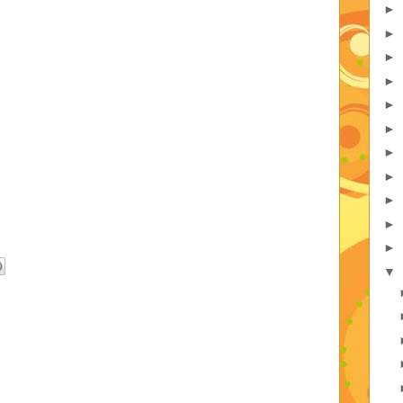
►
►
►
►
►
►
►
►
►
►
►
▼