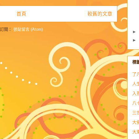
首頁
較舊的文章
訂閱：
張貼留言 (Atom)
►
►
標
了
人
入
八
三
大
大