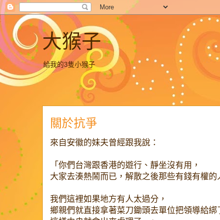
大猴子
給我的3隻小猴子
關於抗爭
來自安徽的妹夫曾經跟我說：
「你們台灣跟香港的遊行、靜坐沒有用，
大家去湊熱鬧而已，解散之後那些有錢有權的
我們這裡如果地方有人太過分，
鄉親們就直接拿著菜刀鋤頭去單位把領導給綁