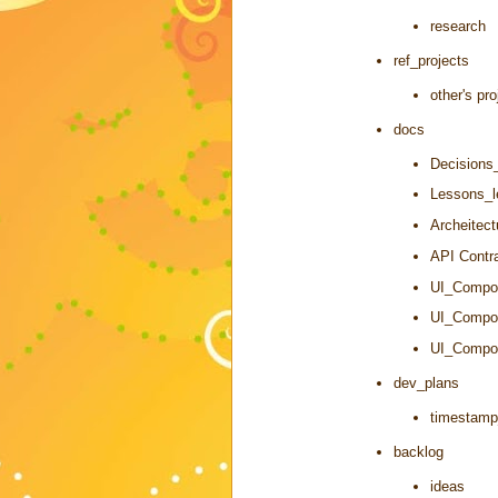
research
ref_projects
other's pro
docs
Decisions
Lessons_l
Archeitect
API Contr
UI_Compon
UI_Compo
UI_Compon
dev_plans
timestamp
backlog
ideas