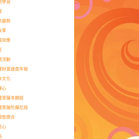
動學習
灣
來趨勢
負零
成效應
死
閒活動
球財富速度年報
作文化
理心
藏菩薩本願經
藏菩薩陀羅尼經
模態媒合
奇心
長