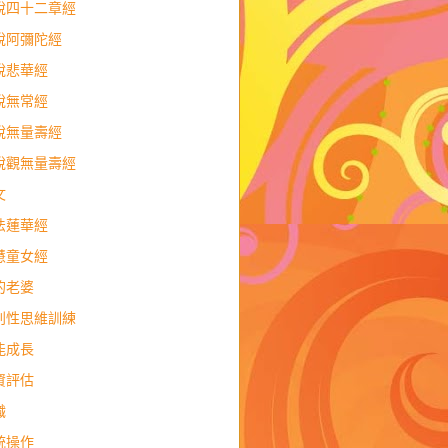
說四十二章經
說阿彌陀經
說悲華經
說無常經
說無量壽經
說觀無量壽經
文
法蓮華經
慧童女經
的老婆
判性思維訓練
能成長
資評估
職
統操作