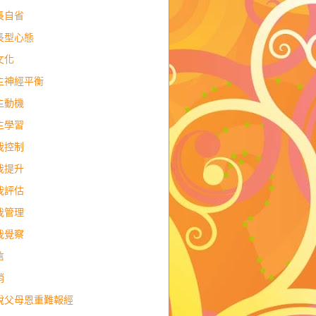
長自省
長型心態
文化
主神經平衡
主動機
主學習
我控制
我提升
我評估
我管理
我覺察
信
銷
說父母恩重難報經