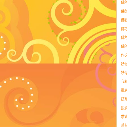
佛
佛
佛
佛
佛
佛
作
妙
妙
我
批
技
投
求
系