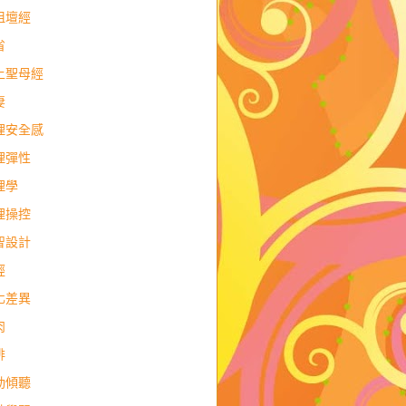
祖壇經
省
上聖母經
妻
理安全感
理彈性
理學
理操控
智設計
經
化差異
肉
排
動傾聽