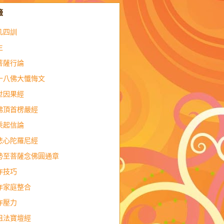
籤
凡四訓
生
菩薩行論
十八佛大懺悔文
世因果經
佛頂首楞嚴經
乘起信論
悲心陀羅尼經
勢至菩薩念佛圓通章
作技巧
作家庭整合
作壓力
祖法寶壇經