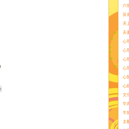
六
反
天
夫
心
x
心
心
I
心
心
心
文
牛
牛
主