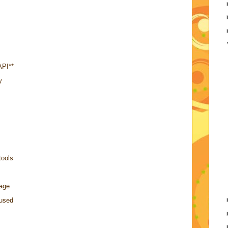
API**
y
tools
rage
 used