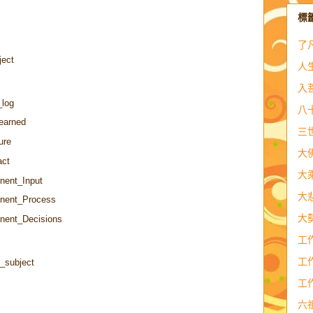
標
了
ject
人
入
_log
八
earned
三
ure
大
act
大
ent_Input
大
nent_Process
大
ent_Decisions
工
工
_subject
工
六