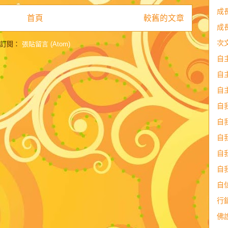
成
首頁
較舊的文章
成
次
訂閱：
張貼留言 (Atom)
自
自
自
自
自
自
自
自
自
行
佛