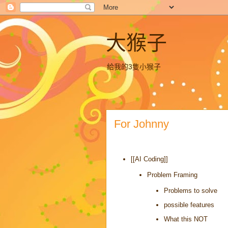
大猴子
給我的3隻小猴子
For Johnny
[[AI Coding]]
Problem Framing
Problems to solve
possible features
What this NOT