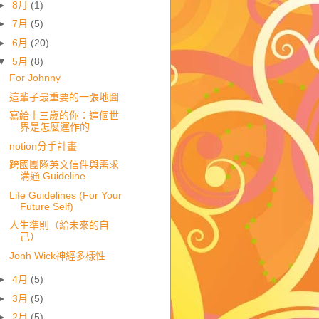
►
8月
(1)
►
7月
(5)
►
6月
(20)
▼
5月
(8)
For Johnny
這輩子最重要的一張地圖
寫給十三歲的你：這個世
界是怎麼運作的
notion分手計畫
跨國團隊英文信件與需求
溝通 Guideline
Life Guidelines (For Your
Future Self)
人生準則（給未來的自
己）
Jonh Wick神經多樣性
►
4月
(5)
►
3月
(5)
►
2月
(5)