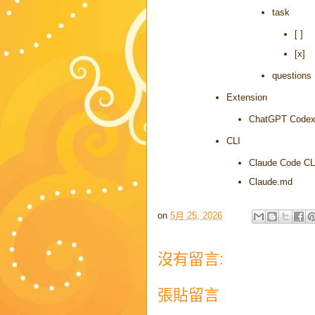
task
[ ]
[x]
questions
Extension
ChatGPT Code
CLI
Claude Code CL
Claude.md
on
5月 25, 2026
沒有留言:
張貼留言