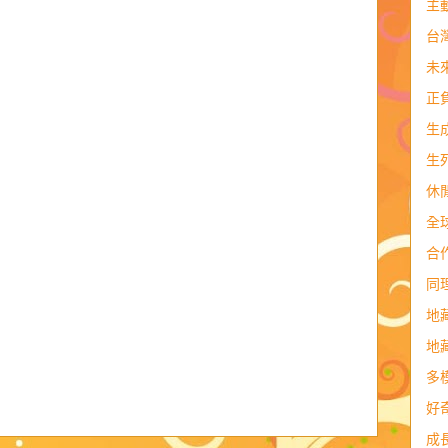
主
台
未
正
生
生
休
全
合
同
地
地
多
好
成