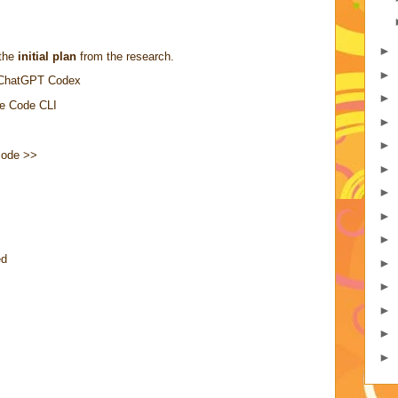
►
the
initial plan
from the research.
►
 ChatGPT Codex
►
de Code CLI
►
►
code >>
►
►
►
►
ed
►
►
►
►
►