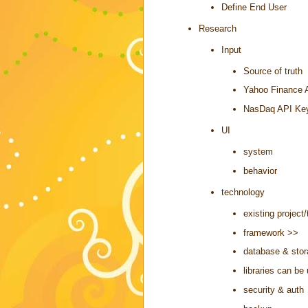
Define End User
Research
Input
Source of truth
Yahoo Finance 
NasDaq API Ke
UI
system
behavior
technology
existing project/
framework >>
database & sto
libraries can be
security & auth