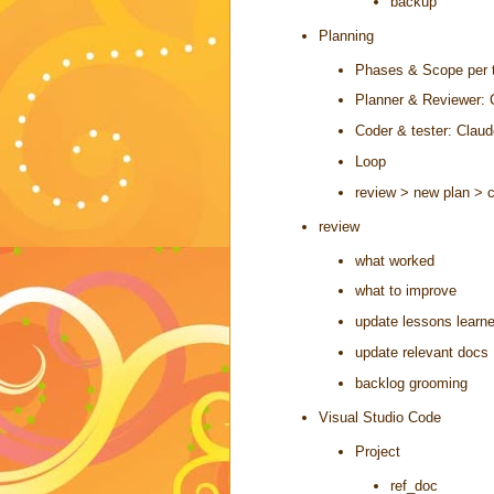
backup
Planning
Phases & Scope per 
Planner & Reviewer:
Coder & tester: Clau
Loop
review > new plan > 
review
what worked
what to improve
update lessons learn
update relevant docs
backlog grooming
Visual Studio Code
Project
ref_doc