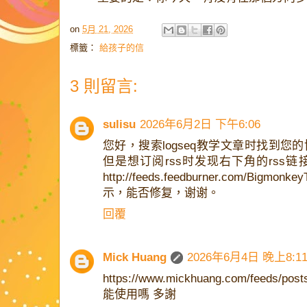
on
5月 21, 2026
標籤：
給孩子的信
3 則留言:
sulisu
2026年6月2日 下午6:06
您好，搜索logseq教学文章时找到
但是想订阅rss时发现右下角的rss
http://feeds.feedburner.com/Bi
示，能否修复，谢谢。
回覆
Mick Huang
2026年6月4日 晚上8:1
https://www.mickhuang.com/feeds/p
能使用嗎 多謝