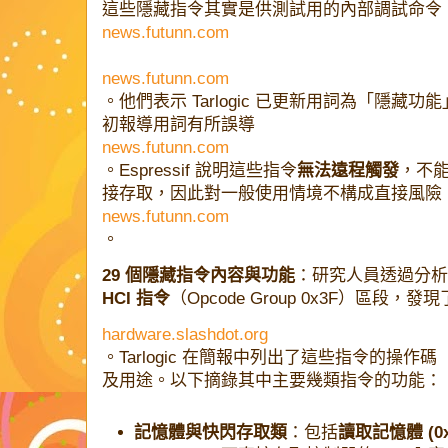
這些隱藏指令其實是供測試用的內部調試命令
news.futunn.com
news.futunn.com
。他們表示 Tarlogic 已更新用詞為「隱
初報導用詞有所誤導​
news.futunn.com
。Espressif 說明這些指令
無法遠程觸發
，不
接存取，因此對一般使用情境不構成直接風險​
news.futunn.com
。
29 個隱藏指令內容與功能
：研究人員透過分析 
HCI 指令
（Opcode Group 0x3F）區段，發
hardware.slashdot.org
。Tarlogic 在簡報中列出了這些指令的操作碼（
及用途。以下摘錄其中主要幾類指令的功能：
記憶體與快閃存取類
：包括
讀取記憶體 (0x