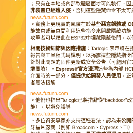
；只有在本地或內部軟體層面才可能執行。因
非裝置已經遭入侵
，否則這些隱藏命令不太可
news.futunn.com
。實務上更現實的風險在於某些
惡意韌體或 O
能故意或無意間利用這些指令來開啟隱藏功能
攻擊者可以藉此在ESP32中埋藏隱蔽後門，
相關技術細節與因應措施
：Tarlogic 表
報告與工具程式碼說明，以揭露這些隱藏指令的細節
針對此問題的固件更新或安全公告（可能因官
端風險）。
Espressif官方澄清
這些為內部 H
介面時的一部分，
僅提供給開發人員使用
，正
者無法接觸​
news.futunn.com
。他們也指出Tarlogic已將措辭從“backdoor”改為“
能），以避免誤導​
news.futunn.com
。多位資安專家亦支持這種看法，認為
未公開
牙晶片廠商（例如 Broadcom、Cypress