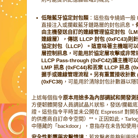
低階藍牙協定封包類
：這些指令繞過一般 Hos
直接注入或攔截藍牙鏈路層的封包訊息。
由主機發送自訂的連線管理協定封包（LM
連線層），
傳送 LLCP 封包 (0xFC43)
則
協定封包（LLCP）。這意味著主機端可
層控制訊息，可能用於協定層攻擊或非常
LLCP Pass-through (0xFC42)
讓主機可以
LMP 訊息 (0xFC44)
和
丟棄 LLCP 訊息 (0x
握手或連線管理流程。另有
重置接收計數 (0
(0xFC38)
，可能用於清除封包計數器以隱
上述每個指令
原本用途多為內部調試和開發測
方便韌體開發人員調試晶片狀態，發送/攔截
證。這些指令平時並未公開在 Espressif 對開
的供應商自訂命令空間）**。正因如此，Tarlogi
中隱藏的「backdoor」，意指存在未告知使
安全性影響與攻擊情境
：若攻擊者能夠利用這些