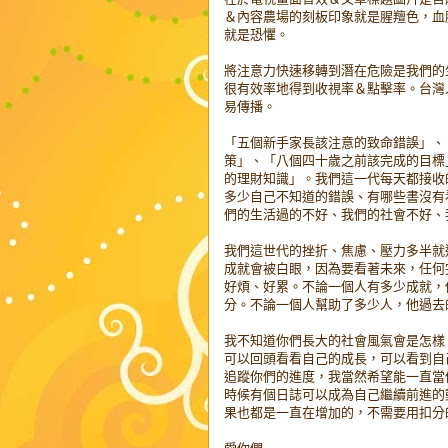
＆內容農場的刻板印象就是腥羶色，血
就是恐懼。
將注意力快速移轉到潛在危險是我們的
很有效率地得到收視率＆點擊率。台灣
易傳播。
「五個新手家長該注意的致命錯誤」、
策」、「八個四十歲之前該完成的目標
的理財知識」。我們這一代每天都接收
多少自己不知道的錯誤、有哪些書沒有
們的生活過的不好、我們的社會不好、
我們這世代的挫折、焦慮、壓力多半就
成就會被白眼，因為要看著未來，任何
好煩、好累。不論一個人有多少成就，
分。不論一個人幫助了多少人，他過去
我不知道你們長大的社會風氣會是怎樣
可以回頭看看自己的成長，可以看到自己
追蹤你們的進度，我當然希望能一直當
時候有個日誌可以成為自己繼續前進的
果也都是一直在增加的，不需要用扣分