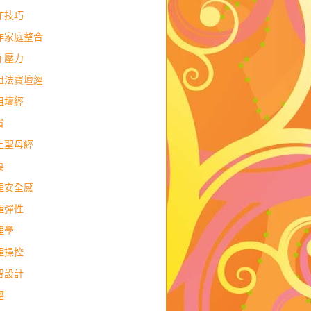
作技巧
作家庭整合
作壓力
祖法寶壇經
祖壇經
省
上聖母經
妻
理安全感
理彈性
理學
理操控
智設計
經