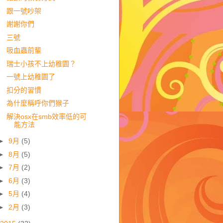
跟一號吵架
謝謝你們
三號
吸血蟲前輩
瑞士小孩不上幼稚園？
一號上幼稚園了
扣分的習慣
為什麼稱呼你們猴子
解決osx在smb效率低的可
能方法
►
9月
(5)
►
8月
(5)
►
7月
(2)
►
6月
(3)
►
5月
(4)
►
2月
(3)