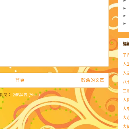
►
►
►
►
標
了
人
入
首頁
較舊的文章
八
三
訂閱：
張貼留言 (Atom)
大
大
大
大