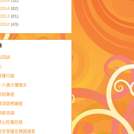
2015
(32)
2014
(82)
2013
(81)
2012
(43)
籤
凡四訓
生
菩薩行論
十八佛大懺悔文
世因果經
佛頂首楞嚴經
乘起信論
悲心陀羅尼經
勢至菩薩念佛圓通章