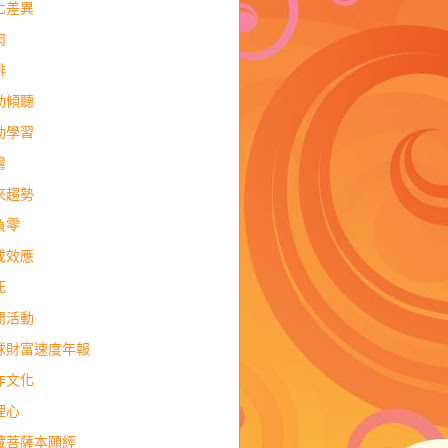
化差異
肉
排
動傾聽
動學習
灣
來趨勢
負零
成效應
死
閒活動
球財富速度年報
作文化
理心
藏菩薩本願經