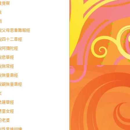
我覺察
信
銷
說父母恩重難報經
說四十二章經
說阿彌陀經
說悲華經
說無常經
說無量壽經
說觀無量壽經
文
法蓮華經
慧童女經
的老婆
判性思維訓練