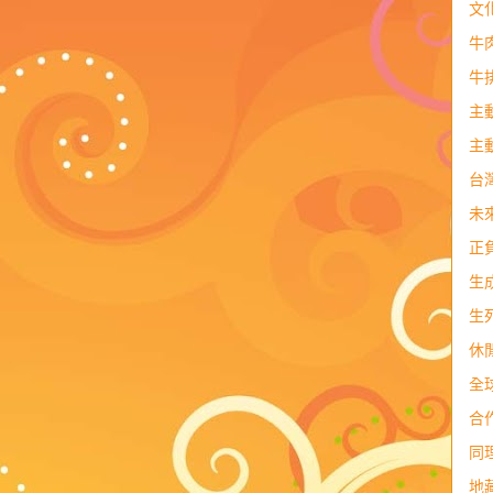
文
牛
牛
主
主
台
未
正
生
生
休
全
合
同
地