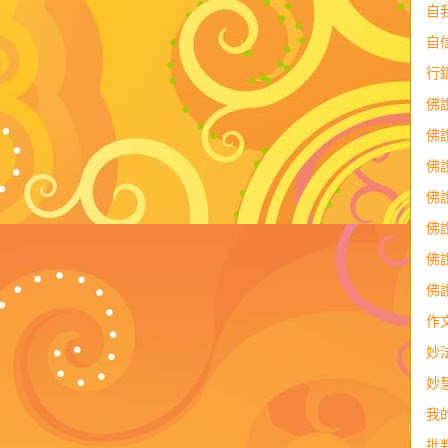
自
自
行
佛
佛
佛
佛
佛
佛
佛
作
妙
妙
我
批