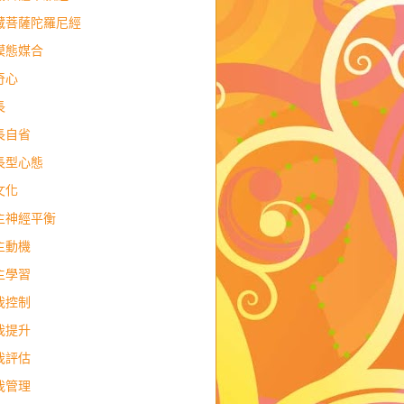
藏菩薩陀羅尼經
模態媒合
奇心
長
長自省
長型心態
文化
主神經平衡
主動機
主學習
我控制
我提升
我評估
我管理