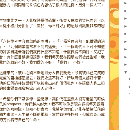
►
腥暴力、醜聞緋聞＆情色內容佔了很大的比例，另外一個大宗，
►
►
生物本能之一，因此媒體提供恐懼、衝突＆危險的資訊內容可以
人從小被扣分扣怕了，關於「你不夠好」的這類資訊就非常的容
►
►
►
「六個準考生容易忽略的陷阱」、「七種管理者都可能做錯的決
」、「九個創業者常看不到的迷失」、「十個現代人不可不知道
►
的許多資訊告訴我們我們什麼不知道、什麼做得不夠好、又犯了
►
看、有什麼目標還沒達到。我們每天都在跟朋友們彼此告知，我
我們的政府不好、我們做的不好、「我們」=不好。
►
▼
這樣來的，彼此之間不斷地扣分＆自我貶低。欣賞彼此已完成的
完成的目標都是過去，我們永遠不夠好，所以每個人都好辛苦、
他的任何過往錯誤都可以被拿出來作價值批判，在這個人身上扣
的傻事錯事都會被拿出來否定他。
，希望你們平常多作一些紀錄，讓你們在沮喪＆沒有能量的時候
的progress，你們越來越大，我不可能像是現在這樣每天觀察
你們的啦啦隊，但那不切實際，我希望你們自己能在情緒低落的
動力來源。人生是不斷的累積，當然有很多挫敗，但成長＆小成
的方式看待自己的生命。