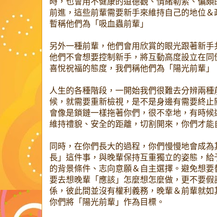
時，也會用不健康的道德觀、情緒勒索、偏頗
前進，這些前輩需要新手來維持自己的地位＆
暫稱他們為「吸血蟲前輩」
另外一種前輩，他們會用欣賞的眼光跟著新手
他們不會想要控制新手，將互動高度設立在同
喜悅祝福的態度，我們稱他們為「陽光前輩」
人生的各種階段，一開始我們很難去分辨兩種
候，就需要重新檢視，是不是身邊有需要終止
會像是鎖鏈一樣拖著你們，很不幸地，有時候
維持禮貌、安全的距離，切割開來，你們才能
同時，在你們長大的過程，你們慢慢地會成為
長」這件事，與晚輩保持互重獨立的姿態，給
的背景條件、志向意願＆自主選擇。避免想要
要去想晚輩「應該」怎麼想怎麼做，更不要假
係，彼此間並沒有權利義務，晚輩＆前輩就如
你們將「陽光前輩」作為目標。