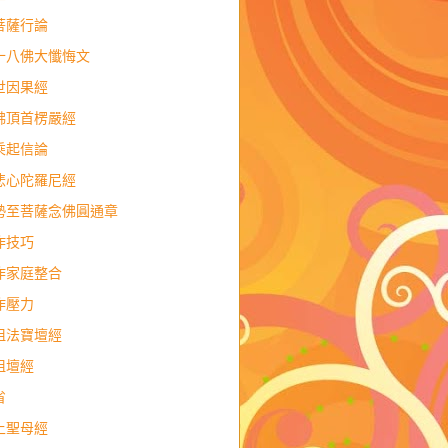
菩薩行論
十八佛大懺悔文
世因果經
佛頂首楞嚴經
乘起信論
悲心陀羅尼經
勢至菩薩念佛圓通章
作技巧
作家庭整合
作壓力
祖法寶壇經
祖壇經
省
上聖母經