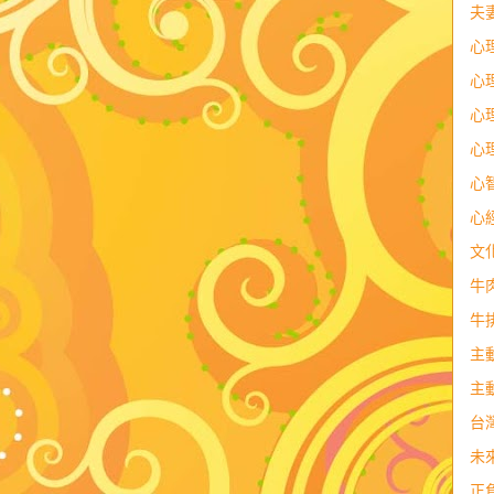
夫
心
心
心
心
心
心
文
牛
牛
主
主
台
未
正