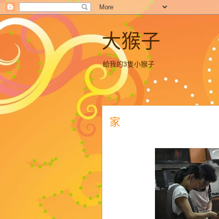
大猴子
給我的3隻小猴子
家