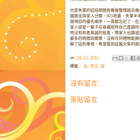
也是失業的這段期間有機會整理過去幾
國居住與家人分開、921地震、失業
個項目的優先順序，一直都忘記了，在
家人卻是一輩子在身邊陪伴自己度過所
時沒有和善真誠的態度，帶家人出國或
最多的時間與關懷，沒有任何禮物能夠
解了這些事情，希望看到這篇文章的朋
on
7月 13, 2012
標籤：
家
,
想法
,
愛
沒有留言:
張貼留言