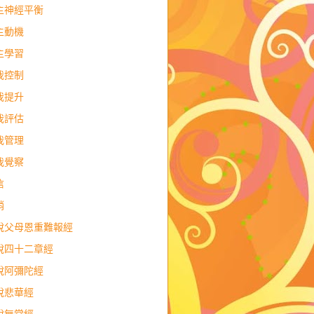
主神經平衡
主動機
主學習
我控制
我提升
我評估
我管理
我覺察
信
銷
說父母恩重難報經
說四十二章經
說阿彌陀經
說悲華經