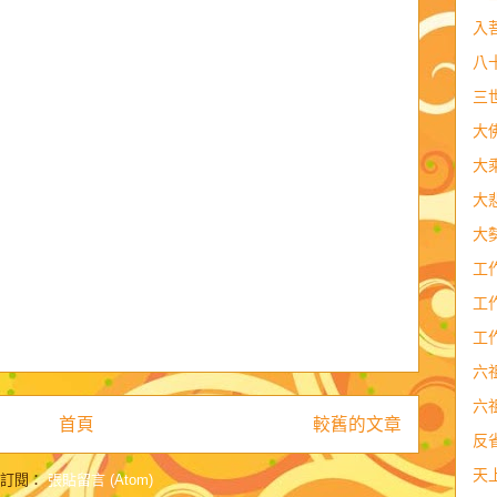
入
八
三
大
大
大
大
工
工
工
六
六
首頁
較舊的文章
反
天
訂閱：
張貼留言 (Atom)