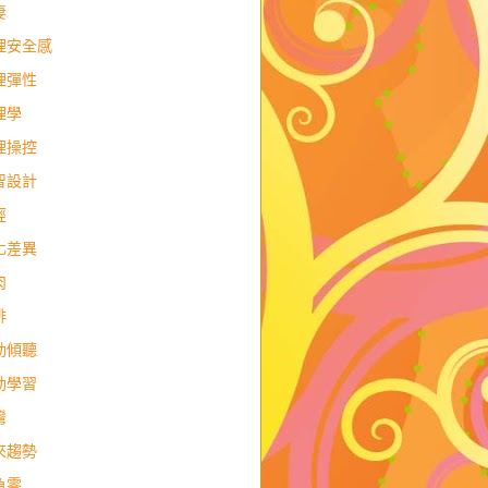
妻
理安全感
理彈性
理學
理操控
智設計
經
化差異
肉
排
動傾聽
動學習
灣
來趨勢
負零