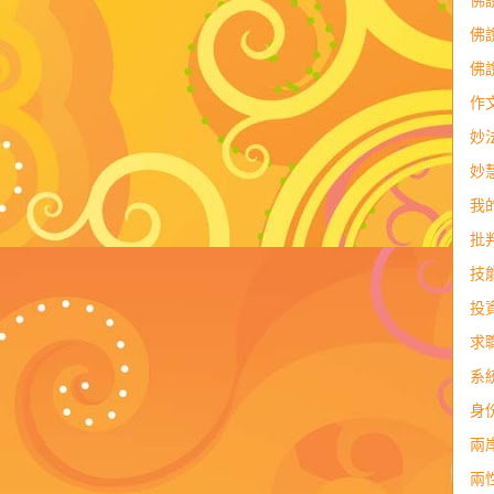
佛
佛
佛
作
妙
妙
我
批
技
投
求
系
身
兩
兩