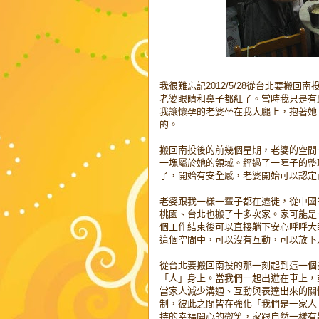
我很難忘記2012/5/28從台北要搬
老婆眼睛和鼻子都紅了。當時我只是有
我讓懷孕的老婆坐在我大腿上，抱著她
的。
搬回南投後的前幾個星期，老婆的空間
一塊屬於她的領域。經過了一陣子的整
了，開始有安全感，老婆開始可以認定
老婆跟我一樣一輩子都在遷徙，從中國
桃園、台北也搬了十多次家。家可能是
個工作結束後可以直接躺下安心呼呼大
這個空間中，可以沒有互動，可以放下
從台北要搬回南投的那一刻起到這一個
「人」身上。當我們一起出遊在車上，
當家人減少溝通、互動與表達出來的關
制，彼此之間皆在強化「我們是一家人
持的幸福開心的微笑，家跟自然一樣有