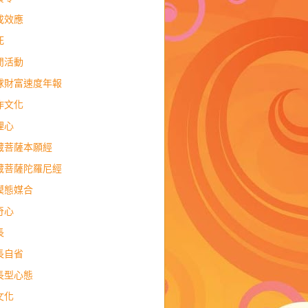
成效應
死
閒活動
球財富速度年報
作文化
理心
藏菩薩本願經
藏菩薩陀羅尼經
模態媒合
奇心
長
長自省
長型心態
文化