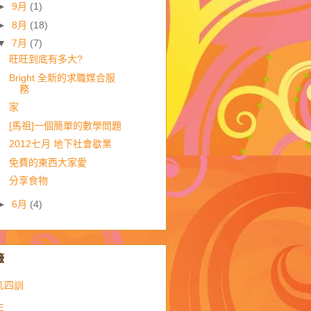
►
9月
(1)
►
8月
(18)
▼
7月
(7)
旺旺到底有多大?
Bright 全新的求職媒合服
務
家
[馬祖]一個簡單的數學問題
2012七月 地下社會歇業
免費的東西大家愛
分享食物
►
6月
(4)
籤
凡四訓
生