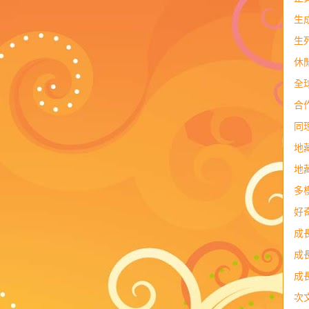
生
生
休
全
合
同
地
地
多
好
成
成
成
次