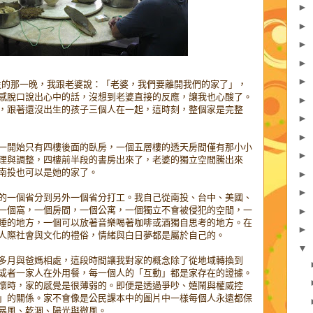
►
►
►
►
►
回南投的那一晚，我跟老婆說：「老婆，我們要離開我們的家了」，
感脫口說出心中的話，沒想到老婆直接的反應，讓我也心酸了。
►
，跟著還沒出生的孩子三個人在一起，這時刻，整個家是完整
►
►
一開始只有四樓後面的臥房，一個五層樓的透天房間僅有那小小
►
理與調整，四樓前半段的書房出來了，老婆的獨立空間騰出來
南投也可以是她的家了。
►
►
的一個省分到另外一個省分打工。我自己從南投、台中、美國、
一個窩，一個房間，一個公寓，一個獨立不會被侵犯的空間，一
►
睡的地方，一個可以放著音樂喝著咖啡或酒獨自思考的地方。在
►
人際社會與文化的禮俗，情緒與白日夢都是屬於自己的。
▼
多月與爸媽相處，這段時間讓我對家的概念除了從地域轉換到
或者一家人在外用餐，每一個人的「互動」都是家存在的證據。
懷時，家的感覺是很薄弱的。即便是透過爭吵、嬉鬧與權威控
」的關係。家不會像是公民課本中的圖片中一樣每個人永遠都保
暴風、乾涸、陽光與微風。