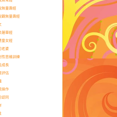
說無常經
說無量壽經
說觀無量壽經
文
法蓮華經
慧童女經
的老婆
判性思維訓練
能成長
資評估
職
統操作
份認同
岸
性