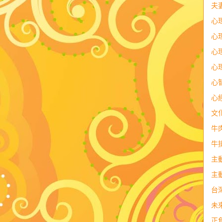
夫
心
心
心
心
心
心
文
牛
牛
主
主
台
未
正