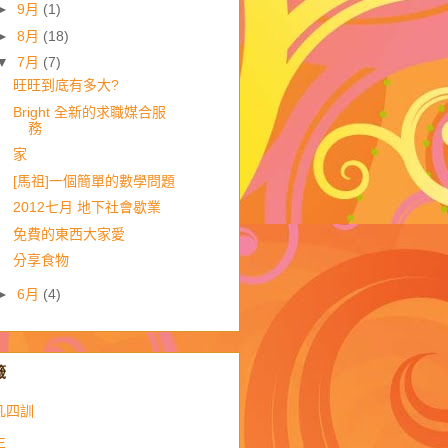
►
9月
(1)
►
8月
(18)
▼
7月
(7)
旺旺到底有多大?
Bright 全新的求職媒合服
務
家
[馬祖]一個簡單的數學問題
2012七月 地下社會歇業
免費的東西大家愛
分享食物
►
6月
(4)
籤
凡四訓
生