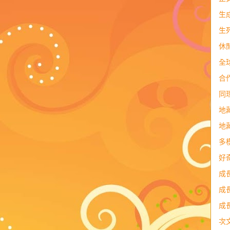
生
生
休
全
合
同
地
地
多
好
成
成
成
次