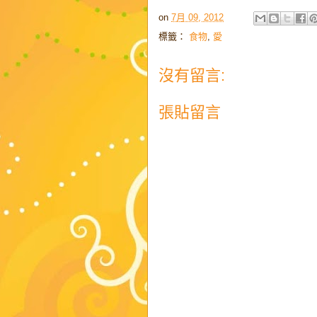
on
7月 09, 2012
標籤：
食物
,
愛
沒有留言:
張貼留言