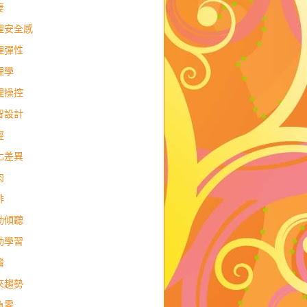
妻
理安全感
理彈性
理學
理操控
智設計
經
化差異
肉
排
動傾聽
動學習
灣
來趨勢
負零