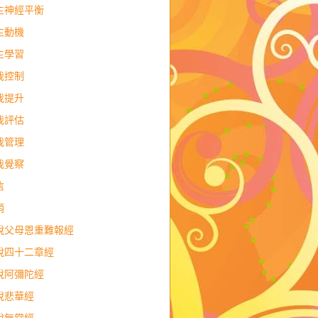
主神經平衡
主動機
主學習
我控制
我提升
我評估
我管理
我覺察
信
銷
說父母恩重難報經
說四十二章經
說阿彌陀經
說悲華經