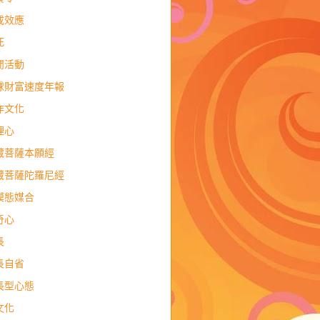
成效應
死
閒活動
球財富速度年報
作文化
理心
藏菩薩本願經
藏菩薩陀羅尼經
模態媒合
奇心
長
長自省
長型心態
文化