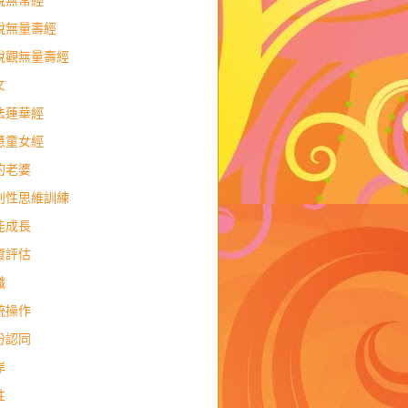
說無常經
說無量壽經
說觀無量壽經
文
法蓮華經
慧童女經
的老婆
判性思維訓練
能成長
資評估
職
統操作
份認同
岸
性