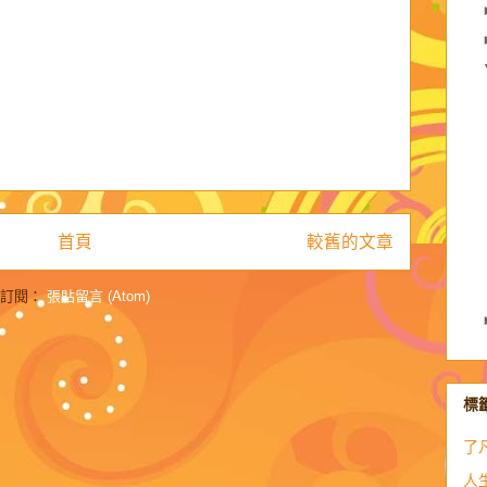
首頁
較舊的文章
訂閱：
張貼留言 (Atom)
標
了
人