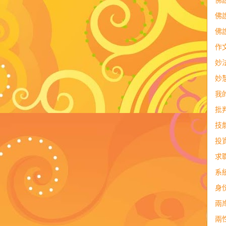
佛
佛
佛
作
妙
妙
我
批
技
投
求
系
身
兩
兩