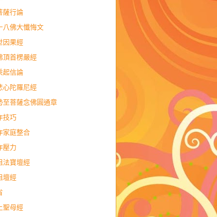
菩薩行論
十八佛大懺悔文
世因果經
佛頂首楞嚴經
乘起信論
悲心陀羅尼經
勢至菩薩念佛圓通章
作技巧
作家庭整合
作壓力
祖法寶壇經
祖壇經
省
上聖母經