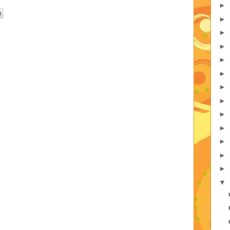
►
►
►
►
►
►
►
►
►
►
►
►
►
▼