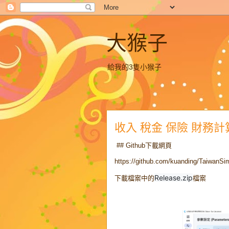
大猴子
給我的3隻小猴子
收入 稅金 保險 財務
## Github下載網頁
https://github.com/kuanding/TaiwanSi
Release.zip
下載檔案中的
檔案