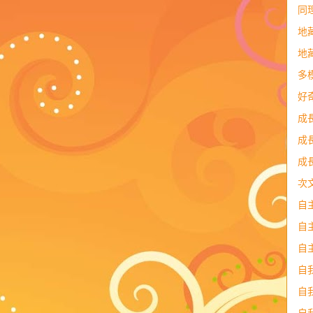
同
地
地
多
好
成
成
成
次
自
自
自
自
自
自