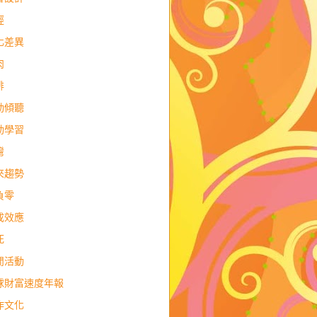
經
化差異
肉
排
動傾聽
動學習
灣
來趨勢
負零
成效應
死
閒活動
球財富速度年報
作文化