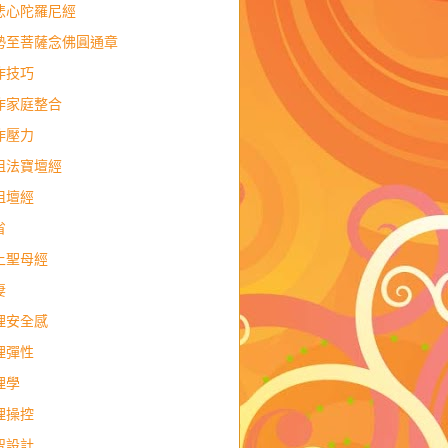
悲心陀羅尼經
勢至菩薩念佛圓通章
作技巧
作家庭整合
作壓力
祖法寶壇經
祖壇經
省
上聖母經
妻
理安全感
理彈性
理學
理操控
智設計