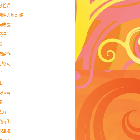
的老婆
判性思維訓練
能成長
資評估
職
統操作
份認同
岸
性
吸練習
經
意力
識內化
識建構