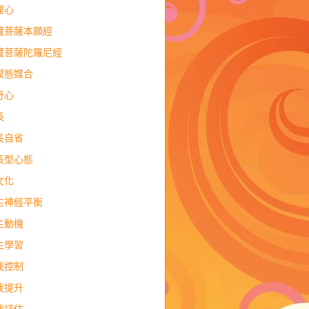
理心
藏菩薩本願經
藏菩薩陀羅尼經
模態媒合
奇心
長
長自省
長型心態
文化
主神經平衡
主動機
主學習
我控制
我提升
我評估