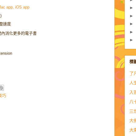
Mac app, iOS app
►
)
►
►
整速度
►
間內消化更多的電子書
►
nsion
標
了
人
入
技巧
八
三
大
大