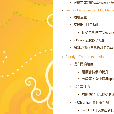
很穩定成熟的extensio
Get pocket | chrome, iOS, Mac 
閱讀清單
支援IFTTT自動化
例如自動儲存到evernote
iOS app支援朗讀功能
缺點是很容易蒐集許多東西
Fready - Chrome extension
提升閱讀速度
速度會持續的提升
分段落，有快速鍵spa
提升專注力
有點快又可以接受的
可以highlight並且寫筆記
highlight可以輸