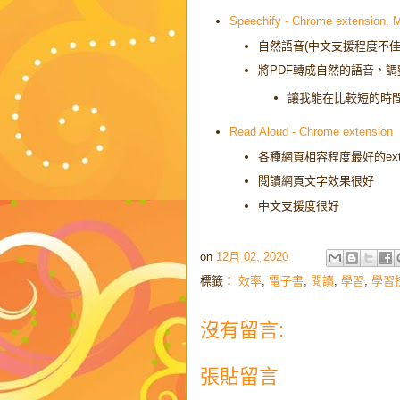
Speechify - Chrome extension, 
自然語音(中文支援程度不佳
將PDF轉成自然的語音，調
讓我能在比較短的時
Read Aloud - Chrome extension
各種網頁相容程度最好的exte
閱讀網頁文字效果很好
中文支援度很好
on
12月 02, 2020
標籤：
效率
,
電子書
,
閱讀
,
學習
,
學習
沒有留言:
張貼留言