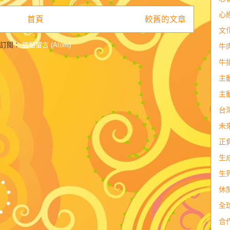
心
首頁
較舊的文章
文
訂閱：
張貼留言 (Atom)
牛
牛
主
主
台
未
正
生
生
休
全
合