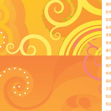
我
批
技
投
求
系
身
兩
兩
呼
易
注
知
知