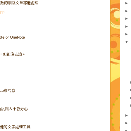
n，多數的網路文章都能處理
►
►
app
►
►
►
 or OneNote
▼
，但都沒去讀。
ce來喘息
速度讓人不會分心
►
►
出到其他的文字處理工具
►