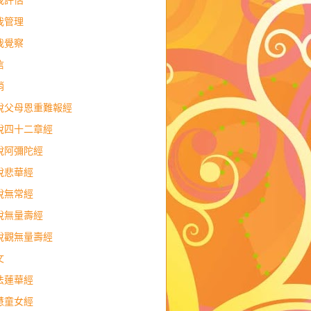
我管理
我覺察
信
銷
說父母恩重難報經
說四十二章經
說阿彌陀經
說悲華經
說無常經
說無量壽經
說觀無量壽經
文
法蓮華經
慧童女經