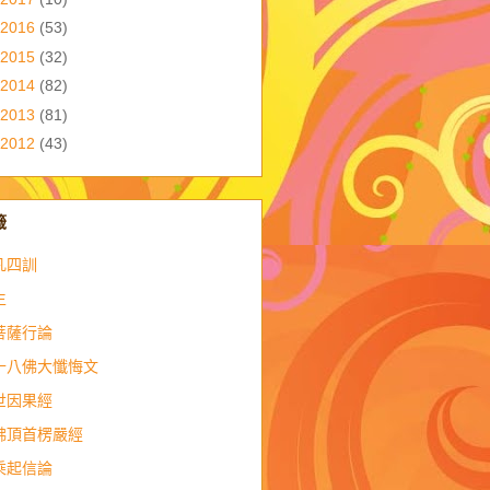
2016
(53)
2015
(32)
2014
(82)
2013
(81)
2012
(43)
籤
凡四訓
生
菩薩行論
十八佛大懺悔文
世因果經
佛頂首楞嚴經
乘起信論