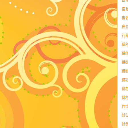
自
自
自
行
佛
佛
佛
佛
佛
佛
佛
作
妙
妙