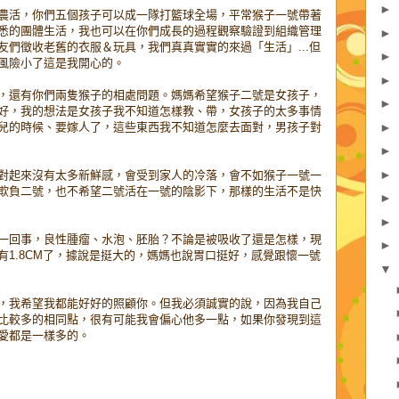
►
農活，你們五個孩子可以成一隊打籃球全場，平常猴子一號帶著
悉的團體生活，我也可以在你們成長的過程觀察驗證到組織管理
►
們徵收老舊的衣服＆玩具，我們真真實實的來過「生活」...但
►
風險小了這是我開心的。
►
，還有你們兩隻猴子的相處問題。媽媽希望猴子二號是女孩子，
►
好，我的想法是女孩子我不知道怎樣教、帶，女孩子的太多事情
►
兒的時候、要嫁人了，這些東西我不知道怎麼去面對，男孩子對
►
►
對起來沒有太多新鮮感，會受到家人的冷落，會不如猴子一號一
欺負二號，也不希望二號活在一號的陰影下，那樣的生活不是快
►
►
一回事，良性腫瘤、水泡、胚胎？不論是被吸收了還是怎樣，現
►
1.8CM了，據說是挺大的，媽媽也說胃口挺好，感覺跟懷一號
▼
，我希望我都能好好的照顧你。但我必須誠實的說，因為我自己
比較多的相同點，很有可能我會偏心他多一點，如果你發現到這
愛都是一樣多的。