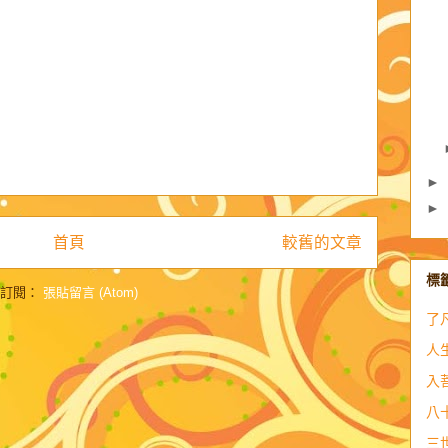
►
►
首頁
較舊的文章
標
訂閱：
張貼留言 (Atom)
了
人
入
八
三