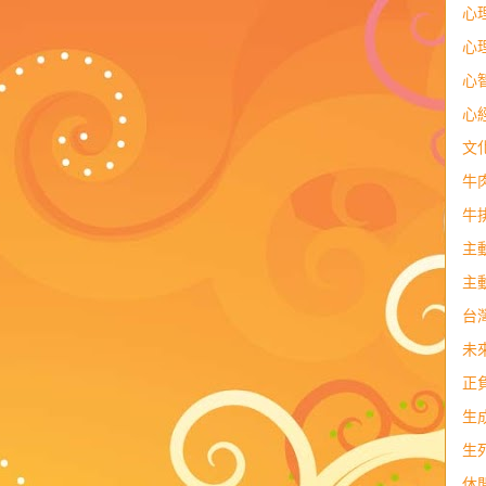
心
心
心
心
文
牛
牛
主
主
台
未
正
生
生
休