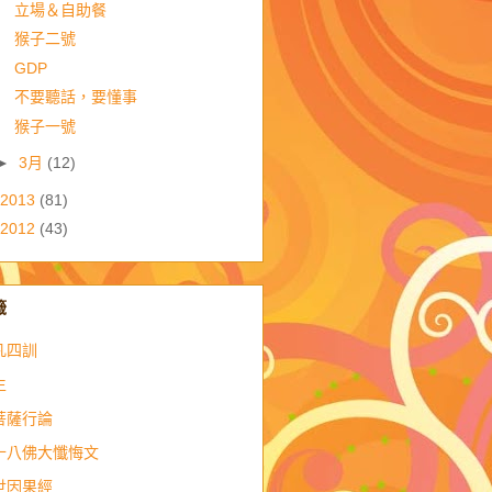
立場＆自助餐
猴子二號
GDP
不要聽話，要懂事
猴子一號
►
3月
(12)
2013
(81)
2012
(43)
籤
凡四訓
生
菩薩行論
十八佛大懺悔文
世因果經