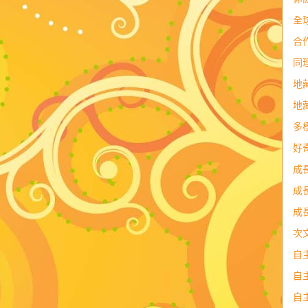
全
合
同
地
地
多
好
成
成
成
次
自
自
自