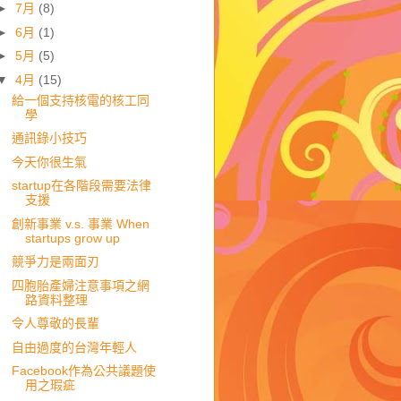
►
7月
(8)
►
6月
(1)
►
5月
(5)
▼
4月
(15)
給一個支持核電的核工同
學
通訊錄小技巧
今天你很生氣
startup在各階段需要法律
支援
創新事業 v.s. 事業 When
startups grow up
競爭力是兩面刃
四胞胎產婦注意事項之網
路資料整理
令人尊敬的長輩
自由過度的台灣年輕人
Facebook作為公共議題使
用之瑕疵