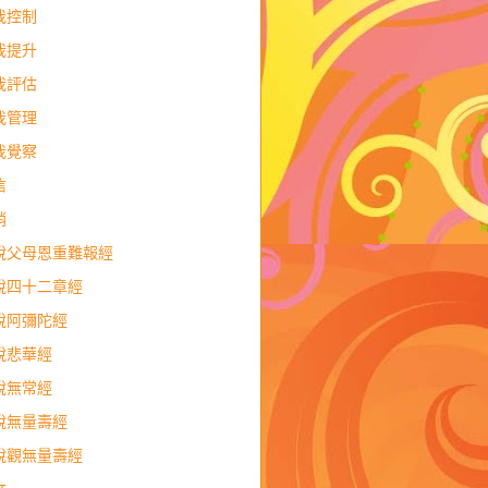
我控制
我提升
我評估
我管理
我覺察
信
銷
說父母恩重難報經
說四十二章經
說阿彌陀經
說悲華經
說無常經
說無量壽經
說觀無量壽經