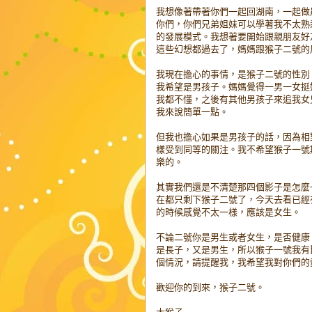
我想像著帶著你們一起回湖南，一起做
你們，你們兄弟姐妹可以學著我不太熟
的發展模式。我想著要開始跟親朋友好友
這些幻想都過去了，媽媽跟猴子二號的
我現在擔心的事情，是猴子二號的性別
我希望是男孩子。媽媽覺得一男一女挺
我都不懂，之後有其他男孩子來追我女
我來說簡單一點。
但我也擔心如果是男孩子的話，因為相
樣受到同等的關注。我不希望猴子一號
樂的。
其實我們還是不清楚那四個影子是怎麼
在都只剩下猴子二號了，今天去看已經有
的時候感覺不太一樣，應該是女生。
不論二號你是男生或者女生，是否健康
是長子，又是男生，所以猴子一號我有
個情況，請提醒我，我希望我對你們的
歡迎你的到來，猴子二號。