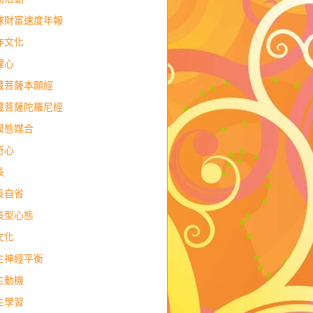
球財富速度年報
作文化
理心
藏菩薩本願經
藏菩薩陀羅尼經
模態媒合
奇心
長
長自省
長型心態
文化
主神經平衡
主動機
主學習