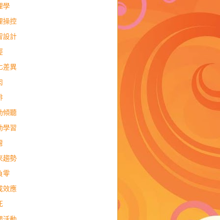
理學
理操控
智設計
經
化差異
肉
排
動傾聽
動學習
灣
來趨勢
負零
成效應
死
閒活動