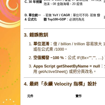
C. 30 年視窗
泡沫、08 金融海嘯、20 疫情
D. 單位統一
- 若做
YoY / CAGR
：單位可不同- 若做
份
& 公式化
額 Top100÷GDP
：必須同為兆
3. 錯誤教訓
單位混淆
：億 / billion / trillio
或在公式乘 /1000。
空值觸發 −100 %
：公式
IF(Bx="","", …)
Apps Script getSheetByName = null
：
用
getActiveSheet()
或把分頁改名。
4. 最終「永續 Velocity 指標」設計
元件
實作