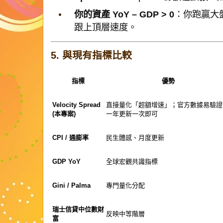
你的資產 YoY – GDP > 0
：你跑贏大盤
跟上頂層速度。
5. 與現有指標比較
指標
優勢
Velocity Spread
直接量化「超額增速」；官方數據易驗證
(本專案)
一年更新一次即可
CPI / 通膨率
民生體感、月度更新
GDP YoY
全球宏觀共識指標
Gini / Palma
專門量化分配
瑞士信貸中位數財
反映中等階層
富