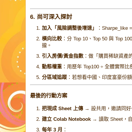
6. 尚可深入探討
加入「風險調整後增速」
：
Sharpe_like =
橫向比較
：分 Top 10、Top 50 與 T
攏。
引入房價/黃金指數
：做「購買稀缺資產
動態權重
：用歷年 Top100 ÷ 全體實際比
分區域追蹤
：若想看中國、印度富豪份額，用
最後的行動方案
把現成 Sheet 上傳
→ 設共用，邀請同好
建立 Colab Notebook
→ 讀取 Sheet
每年 3 月
：