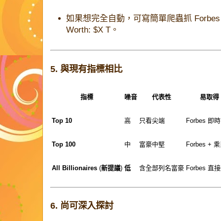
如果想完全自動，可寫簡單爬蟲抓 Forbe
Worth: $X T
。
5. 與現有指標相比
指標
噪音
代表性
易取得
Top 10
高
只看尖端
Forbes 即時
Top 100
中
富豪中堅
Forbes +
All Billionaires
(
新提議
)
低
含全部列名富豪
Forbes 直
6. 尚可深入探討