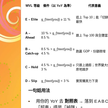
WVL 等級
條件（以 YoY 為準）
代表意義
追上 Top 10；能「切
E – Elite
g_{\text{you}} ≥ 11 %
最快
A –
10 % >
g_{\text{you}}
≥
跟上 Top 100 與全體
Ahead
8.5 %
B –
8.5 % >
g_{\text{you}}
≥
跑贏 GDP，份額微增
Catch-up
4.5 %
4.5 % >
g_{\text{you}}
≥
只跟上通膨；世界變大
C – Hold
3 %
原地踏步
D – Slip
g_{\text{you}} < 3 %
實質購買力下滑
一句話用法
用你的 YoY 去
對照表
→ 落到 E A 
「超車」還是「掉隊」。