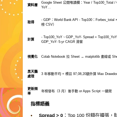
Google Sheet 公開唯讀欄：Year / Top100_Total / 
資料層
YoY…
- GDP：World Bank API - Top100：
Forbes_total 
取得
榜 CSV）
-
Top100_YoY
、
GDP_YoY
-
Spread = Top100_YoY
計算
GDP_YoY
- 5-yr CAGR 滑窗
視覺化
Colab Notebook 拉 Sheet →
matplotlib
畫線或 Sh
黑天鵝
3 年移動平均 + 標註 97,08,20額外算 Max Drawdo
處理
更新頻
年榜發布（3 月）後手動 or Apps Script 一鍵爬
率
指標語義
Spread > 0
：Top 100 份額在擴張