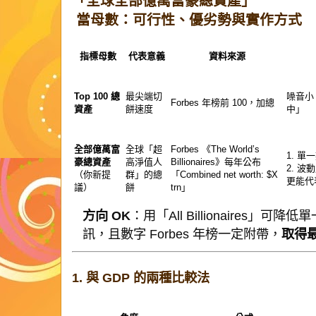
「全球全部億萬富豪總資產」
當母數：可行性、優劣勢與實作方式
指標母數
代表意義
資料來源
Top 100 總
最尖端切
噪音小
Forbes 年榜前 100，加總
資產
餅速度
中」
全部億萬富
全球「超
Forbes 《The World’s
1. 
豪總資產
高淨值人
Billionaires》每年公布
2. 波動
（你新提
群」的總
「Combined net worth: $X
更能代
議）
餅
trn」
方向 OK
：用「All Billionaires
訊，且數字 Forbes 年榜一定附帶，
取得
1. 與 GDP 的兩種比較法