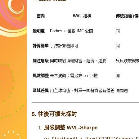
面向
WVL 指標
傳統指標 (僅看 
透明度
Forbes + 世銀 IMF 公開
同
計算簡單
手持計算機即可
同
關注層級
同時映射頂端財富、經濟、通膨
只反映宏觀
風險調整
未含波動；需另算 σ / 回撤
同
區域差異
用全球均值，對單一國薪資者有偏差
同問題
5. 往後可擴充探討
風險調整 WVL-Sharpe
(g_{\text{you}}-g_{\text{GDP}})/\sigma_{\