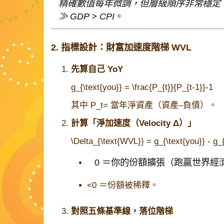
精確數值每年微調，但層級順序非常穩定：Top1
≫ GDP > CPI
。
2. 指標設計：財富加速度階梯 WVL
先算自己 YoY
g_{\text{you}} = \frac{P_{t}}{P_{t-1}}-1
其中
P_t
= 當年淨資產（資產–負債）。
計算「淨加速度（Velocity Δ）」
\Delta_{\text{WVL}} = g_{\text{you}} - g_
0 ＝你的份額擴張（跑贏世界經
<0 ＝份額被稀釋。
對照五條基準線，落位階梯