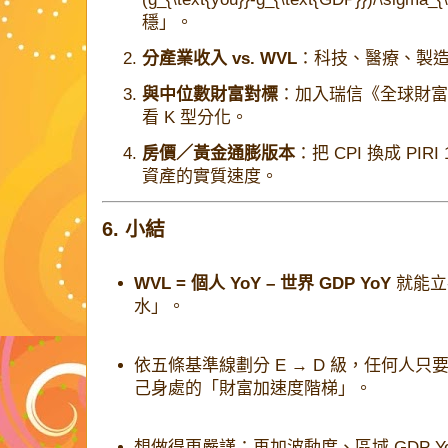
穩」。
分產業收入 vs. WVL
：科技、醫療、製造
與中位數財富對標
：加入瑞信《全球財富報告》m
看 K 型分化。
房價／黃金通膨版本
：把 CPI 換成 PIR
資產的實質速度。
6. 小結
WVL = 個人 YoY – 世界 GDP YoY
就能立
水」。
依五條基準線劃分 E → D 級，任何人
己身處的「財富加速度階梯」。
想做得更嚴謹：再加波動度、區域 GDP Yo