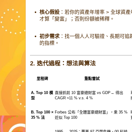
核心假設
：若你的資產年增率 > 全球資產
才算「變富」；否則份額被稀釋。
初步需求
：找一個人人可驗證、長期可追
的指標。
2. 迭代過程：想法與算法
里程碑
重點嘗試
A. Top 10 模
直接抓前 10 富豪總財富 vs GDP→ 得出
型
CAGR ≈11 % v.s. 4 %
B. Top 100 ×
Forbes 公布「全體富豪總財富」，乘 35 %
35 % 法
近似 Top 100
1995 → 2025；覆蓋 97 亞幣危機、00 科技