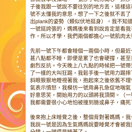
子後我跟一號說不要往別的地方丟，這樣這
號不太懂我的意思，想了一下之後就不丟了
出plank的姿勢（類似伏地挺身），我不
一號挺誇張的，媽媽後來看到說肯定是看我
作，所以才學，我們兩個都擔心一號肌肉太
先前一號下午都會睡個一兩個小時，但最近
甚八點都不睡，即便是累了也會硬撐，甚至
劇烈反抗。今天晚上八九點的時候把一號帶
了一樣的大叫狂踢，我鬆手後一號用力踢摔
斜眼狠狠地瞪視著我，抱起來之後依舊不理
氣表示憤怒，我模仿一號用鼻孔急促地喘氣
好意思笑，開始用力的以頭將我頂開。（一
我都需要很小心地怕被撞到臉或鼻子，痛死
後來抱上床睡覺之後，整個背對著媽媽，我
我說一號是因為生氣媽媽說要睡覺才會被我