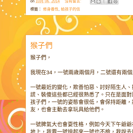
on
10月 06, 2014
沒有留言:
標籤：
修身養性
,
給孩子的信
猴子們
猴子們，
我現在34，一號兩歲兩個月，二號還有兩
一號最近的變化，欺善怕惡、討好陌生人、
謊、裝傻這些都已經很熟悉了。只在是面對
孩子們，一號的姿態會很低，會保持距離，
友，也會主動去拿玩具給他們。
一號脾氣大也會耍性格，例如今天下午爺爺
地上，我要一號撿起來一號也不檢，我說去