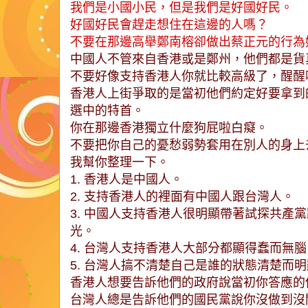
我們是小國小民，但是我們是好國好民。
好國好民會趕走想住在這邊的人嗎？
不要在那邊高舉鄭南榕卻做出蔡正元的行為
中國人不管來自香港或是鄭州，他們都是貨
不要好像支持香港人你就比較高級了，醒醒
香港人上街爭取的是當初他們約定好要拿到
選中的特首。
你在那邊香港獨立什麼狗屁啦白癡。
不要把你自己的憂愁弱勢套用在別人的身上
我幫你整理一下。
1. 香港人是中國人。
2. 支持香港人的裡面有中國人跟台灣人。
3. 中國人支持香港人很明顯帶著試探共產
光。
4. 台灣人支持香港人大部分都顯得蠢而無腦
5. 台灣人搞不清楚自己是誰的狀態清楚而
香港人想要告訴他們的政府說當初你答應的
台灣人總是告訴他們的國民黨說你沒做到沒