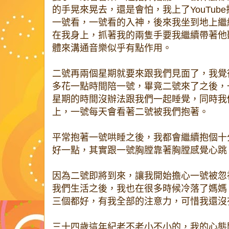
的手晃來晃去，還是會怕，我上了YouTub
一號看，一號看的入神，後來我坐到地上繼
在我身上，抓著我的兩隻手要我繼續帶著他
體來溝通音樂似乎有點作用。
二號再兩個星期就要來跟我們見面了，我覺
多花一點時間陪一號，畢竟二號來了之後，
星期的時間沒辦法跟我們一起睡覺，同時我
上，一號每天會看著二號被我們抱著。
平常抱著一號哄睡之後，我都會繼續抱個十
好一點，其實跟一號胸膛靠著胸膛感覺心跳
因為二號即將到來，讓我開始擔心一號被忽
我們生活之後，我也在很多時候冷落了媽媽
三個都好，有我全部的注意力，可惜我還沒
三十四歲這年紀老不老小不小的，我的心態