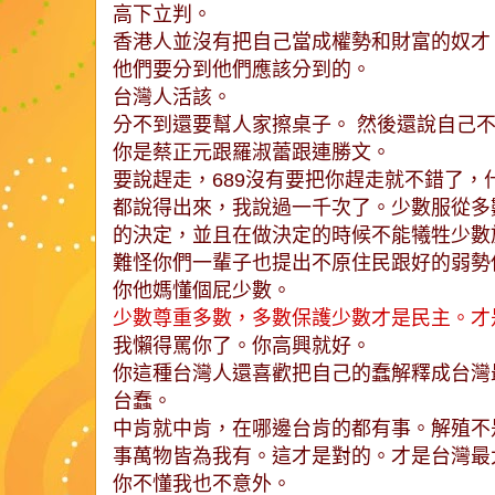
高下立判。
香港人並沒有把自己當成權勢和財富的奴才
他們要分到他們應該分到的。
台灣人活該。
分不到還要幫人家擦桌子。 然後還說自己
你是蔡正元跟羅淑蕾跟連勝文。
要說趕走，689沒有要把你趕走就不錯了，
都說得出來，我說過一千次了。少數服從多
的決定，並且在做決定的時候不能犧牲少數
難怪你們一輩子也提出不原住民跟好的弱勢
你他媽懂個屁少數。
少數尊重多數，多數保護少數才是民主。才
我懶得罵你了。你高興就好。
你這種台灣人還喜歡把自己的蠢解釋成台灣
台蠢。
中肯就中肯，在哪邊台肯的都有事。解殖不
事萬物皆為我有。這才是對的。才是台灣最
你不懂我也不意外。