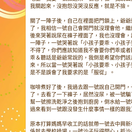
我關起來，沒抱怨沒哭沒反應，就是不撿。
關了一陣子後，自己在裡面把門鎖上，爺爺
了，我相信一號自己會開門就沒理會他，繼
後來哭著說尿在褲子裡面了，我也沒理會，
一陣子，一號哭著說「小孩子要乖、小孩子
不得了，你們應該知道我不會要你們乖或者
乖＆聽話是爺爺常說的，我倒是希望你們該
來。所以當一號哭著說「小孩要乖、小孩子
是不是誤會了我要求的是「服從」。
咖啡煮好了後，我過去跟一號說自己開門，
了。去看了一下褲子，居然沒尿，被一號騙
幫一號擦洗乾淨之後抱到廚房，倒水給一號
過來看到一號跟沒發生什麼事情一樣的跟我
原本打算媽媽早收工的話就帶一號去中興新
係就去學校操場，一號沙子玩得開心，抓沙