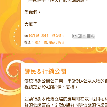
們一起靜坐，明天再跟你媽討論。
愛你們，
大猴子
on
10月 05, 2014
沒有留言:
標籤：
猴子一號
,
給孩子的信
鄉民＆行銷公關
傳統行銷公關公司用一串針對A公眾人物的
視聽眾對於A的同情、支持。
運動行銷＆政治立場的應用可在競爭對手B
群的低級言論，引起B族群同等低級的情緒