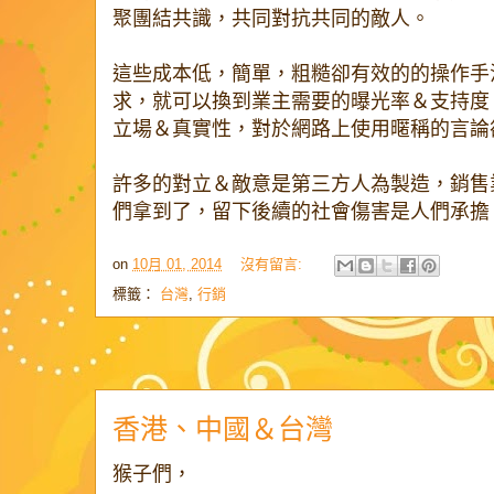
聚團結共識，共同對抗共同的敵人。
這些成本低，簡單，粗糙卻有效的的操作手
求，就可以換到業主需要的曝光率＆支持度
立場＆真實性，對於網路上使用暱稱的言論
許多的對立＆敵意是第三方人為製造，銷售
們拿到了，留下後續的社會傷害是人們承擔
on
10月 01, 2014
沒有留言:
標籤：
台灣
,
行銷
香港、中國＆台灣
猴子們，