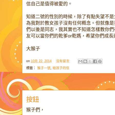
信自己是值得被愛的。
知道二號的性別的時候，除了有點失望不是
為我對於教女孩子沒有任何概念。但就像是
們以後是同志，我其實也不知道怎樣教你們
友可以當你們的乾爹or乾媽，希望你們成長
大猴子
on
10月 22, 2014
沒有留言:
標籤：
猴子一號
,
給孩子的信
按鈕
猴子們，