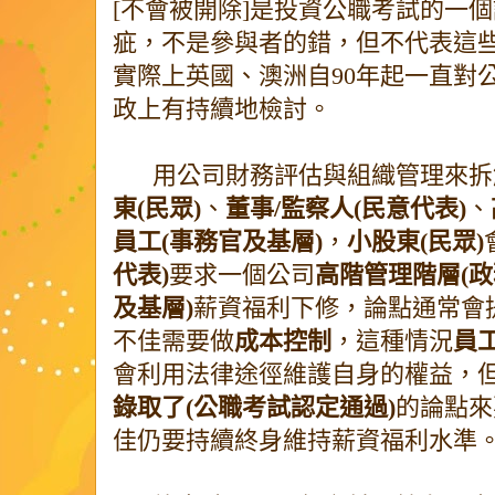
[不會被開除]是投資公職考試的一
疵，不是參與者的錯，但不代表這
實際上英國、澳洲自90年起一直對
政上有持續地檢討。
用公司財務評估與組織管理來拆
東(民眾)
、
董事/監察人(民意代表)
、
員工(事務官及基層)
，
小股東(民眾)
代表)
要求一個公司
高階管理階層(政
及基層)
薪資福利下修，論點通常會
不佳需要做
成本控制
，這種情況
員工
會利用法律途徑維護自身的權益，
錄取了(公職考試認定通過)
的論點來
佳仍要持續終身維持薪資福利水準