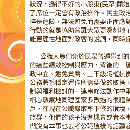
狀況，過得不好的小股東(民眾)開
了席位一定會有政治操作。民主政
粹是危險、無法避免而需要正面應
行動的就是協助普羅大眾更深刻地
能更理性地面對政客的說詞，同時
公職人員們免於民眾普遍碰到的
的這些績效控制與壓力，背後的一
政中立、避免貪腐、上下級職權抗
公務體系穩定運作所需要做的取捨
制與福利檢討的一連串修法動作中
細心敏感地同理國家多數過的很糟
戶，在現在公職錄取率下修的環境
族群，他們的孩子沒有機會或者本
們說有本事也去考公職這樣的話聽