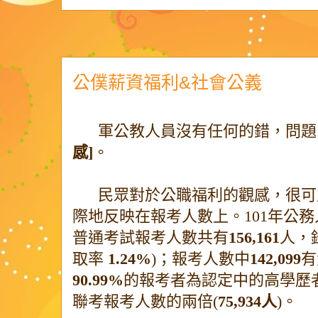
公僕薪資福利&社會公義
軍公教人員沒有任何的錯，問題
感]
。
民眾對於公職福利的觀感，很可
際地反映在報考人數上。101年公
普通考試報考人數共有
156,161
人，
取率
1.24%
)；報考人數中
142,099
有
90.99%
的報考者為認定中的高學歷
聯考報考人數的兩倍(
75,934人
)。