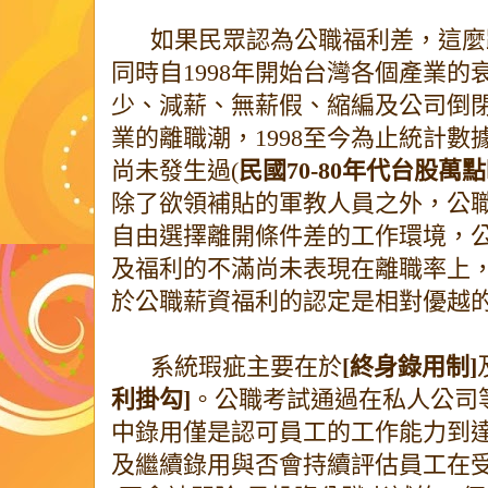
如果民眾認為公職福利差，這麼
同時自1998年開始台灣各個產業
少、減薪、無薪假、縮編及公司倒
業的離職潮，1998至今為止統計
尚未發生過(
民國70-80年代台股
除了欲領補貼的軍教人員之外，公
自由選擇離開條件差的工作環境，
及福利的不滿尚未表現在離職率上
於公職薪資福利的認定是相對優越
系統瑕疵主要在於
[終身錄用制]
利掛勾]
。公職考試通過在私人公司
中錄用僅是認可員工的工作能力到
及繼續錄用與否會持續評估員工在