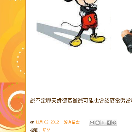
說不定哪天肯德基爺爺可能也會認麥當勞當爹.
on
11月 02, 2012
沒有留言:
標籤：
新聞