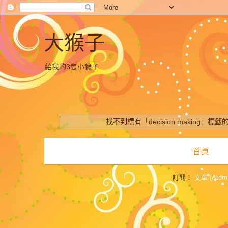
大猴子
給我的3隻小猴子
找不到標有「decision making」
標籤
首頁
訂閱：
文章 (Atom