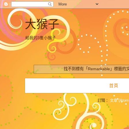
大猴子
給我的3隻小猴子
找不到標有「Remarkable」
標籤的
首頁
訂閱：
文章 (Atom