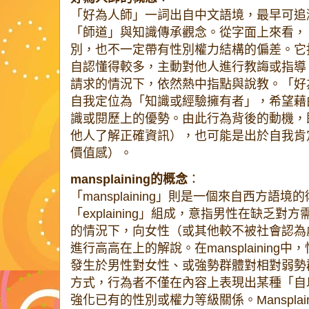
「好為人師」一詞出自中文語境，最早可追
「師道」與知識傳承觀念。從字面上來看，
別，也不一定帶有性別權力結構的偏差。它
自認懂得較多，主動對他人進行教誨或指導
請求的情況下，依然熱中指點與說教。「好
自我定位為「知識或經驗擁有者」，希望藉
識或閱歷上的優勢。由此行為背後的動機，
他人了解正確資訊），也可能是出於自我肯
價值感）。
mansplaining的概念
：
「mansplaining」則是一個來自西方語境
「explaining」組成，意指男性在缺乏
的情況下，向女性（或其他較不被社會認為
進行高高在上的解說。在mansplainin
發生於男性對女性、或強勢群體對相對弱勢
方式，行為者不僅在內容上表現出某種「自
強化已有的性別或權力等級關係。Manspla