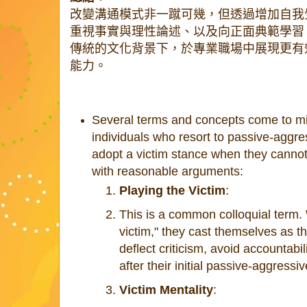
改變溝通模式非一蹴可幾，但透過增加自我
重視事實與理性論述、以及向正面典範學習
傳統的文化背景下，於專業職場中展現更有
能力。
Several terms and concepts come to m
individuals who resort to passive-aggr
adopt a victim stance when they cannot 
with reasonable arguments:
Playing the Victim
:
This is a common colloquial term
victim," they cast themselves as 
deflect criticism, avoid accountab
after their initial passive-aggressiv
Victim Mentality
: