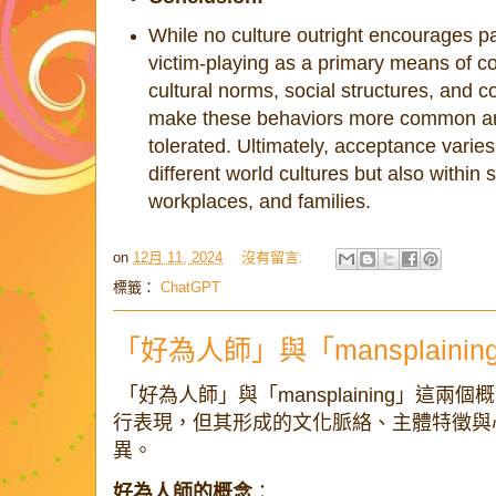
While no culture outright encourages 
victim-playing as a primary means of c
cultural norms, social structures, and 
make these behaviors more common an
tolerated. Ultimately, acceptance varie
different world cultures but also within
workplaces, and families.
on
12月 11, 2024
沒有留言:
標籤：
ChatGPT
「好為人師」與「mansplainin
「好為人師」與「mansplaining」這
行表現，但其形成的文化脈絡、主體特徵與
異。
好為人師的概念
：