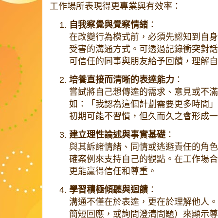
工作場所表現得更專業與有效率：
自我察覺與覺察情緒
：
在改變行為模式前，必須先認知到自身
受害的溝通方式。可透過記錄衝突對話
可信任的同事與朋友給予回饋，理解自
培養直接而清晰的表達能力
：
嘗試將自己想傳達的需求、意見或不滿
如：「我認為這個計劃需要更多時間」
初期可能不習慣，但久而久之會形成一
建立理性論述與事實基礎
：
與其訴諸情緒、同情或逃避責任的角色
確案例來支持自己的觀點。在工作場合
更能贏得信任和尊重。
學習積極傾聽與迴饋
：
溝通不僅在於表達，更在於理解他人。
簡短回應，或詢問澄清問題）來顯示尊