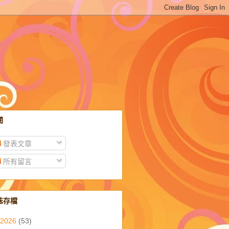
閱
發表文章
所有留言
誌存檔
2026
(53)