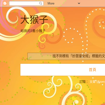
大猴子
給我的3隻小猴子
找不到標有「妙慧童女經」
標籤的
首頁
訂閱：
文章 (Atom